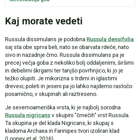
Kaj morate vedeti
Russula dissimulans je podobna
Russula densifolia
saj sta obe sprva beli, nato se obarvata rdeče, nato
sivo in nazadnje črno. Russula dissimulans pa je
precej večja goba z nekoliko bolj oddaljenimi, širšimi
in debelimi škrgami ter tanjšo povrhnjico, ki jo je
težko olupiti. Je mikorizna s trdimi in iglastimi
drevesi, poleti in jeseni pa jo lahko najdemo rastočo
posamično, v skupinah ali raztreseno.
Je severnoameriška vrsta, ki je najbolj sorodna
Russula nigricans
v skupini "črnečih" vrst Russula.
Ta skupina je del klada Nigricans, ki skupaj s
kladoma Archaea in Farinipes tvori izoliran klad
(Looney et al. 2016).