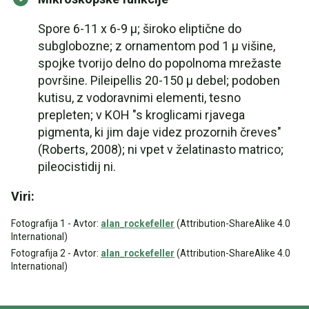
Spore 6-11 x 6-9 µ; široko eliptične do
subglobozne; z ornamentom pod 1 µ višine,
spojke tvorijo delno do popolnoma mrežaste
površine. Pileipellis 20-150 µ debel; podoben
kutisu, z vodoravnimi elementi, tesno
prepleten; v KOH "s kroglicami rjavega
pigmenta, ki jim daje videz prozornih čreves"
(Roberts, 2008); ni vpet v želatinasto matrico;
pileocistidij ni.
Viri:
Fotografija 1 - Avtor:
alan_rockefeller
(Attribution-ShareAlike 4.0
International)
Fotografija 2 - Avtor:
alan_rockefeller
(Attribution-ShareAlike 4.0
International)