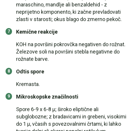
maraschino, mandlje ali benzaldehid - z
neprijetno komponento, ki začne prevladovati
zlasti v starosti; okus blago do zmerno pekoč.
Kemične reakcije
KOH na površini pokrovčka negativen do rožnat.
Železove soli na površini stebla negativne do
rožnate barve.
Odtis spore
Kremasta.
Mikroskopske značilnosti
Spore 6-9 x 6-8 µ; široko eliptične ali
subglobozne; z bradavicami in grebeni, visokimi
do 1 µ, včasih s povezovalnimi črtami, ki lahko