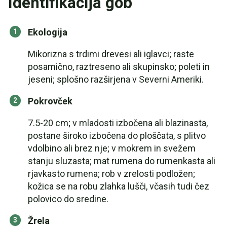
Identifikacija gob
Ekologija
Mikorizna s trdimi drevesi ali iglavci; raste
posamično, raztreseno ali skupinsko; poleti in
jeseni; splošno razširjena v Severni Ameriki.
Pokrovček
7.5-20 cm; v mladosti izbočena ali blazinasta,
postane široko izbočena do ploščata, s plitvo
vdolbino ali brez nje; v mokrem in svežem
stanju sluzasta; mat rumena do rumenkasta ali
rjavkasto rumena; rob v zrelosti podložen;
kožica se na robu zlahka lušči, včasih tudi čez
polovico do sredine.
Žrela