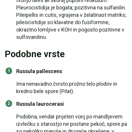
tvorijo delni ali skoraj popolni retikulum.
Pleurocistidija je bogata; pozitivna na sulfanilin.
Pileipellis in cutis, vgrajena v želatinast matriks;
pileocistidije so klavatne do fusiformne,
okrastno lomljive v KOH in pogosto pozitivne v
sulfovanilinu.
Podobne vrste
Russula pallescens
Ima nenavadno čvrsto prožno telo plodov in
kredno bele spore (Pilat).
Russula laurocerasi
Podobna, vendar prijeten vonj po mandljevem
izvlečku s starostjo ne postane pekoč, spore pa
so nekoliko manjše in drugače okrašene; v