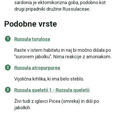
sardonia je ektomikorizna goba, podobno kot
drugi pripadniki družine Russulaceae.
Podobne vrste
Russula torulosa
Raste v istem habitatu in naj bi močno dišala po
"surovem jabolku". Nima reakcije z amoniakom.
Russula atropurpurea
Vijolična krhlika, ki ima belo steblo.
Russula queletii 1 - Russula queletii
Živi tudi z iglavci Picea (smreka) in diši po
jabolkih.