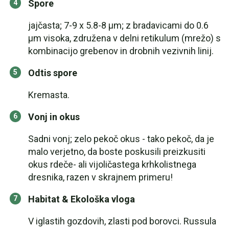
Spore
jajčasta; 7-9 x 5.8-8 µm; z bradavicami do 0.6
µm visoka, združena v delni retikulum (mrežo) s
kombinacijo grebenov in drobnih vezivnih linij.
Odtis spore
Kremasta.
Vonj in okus
Sadni vonj; zelo pekoč okus - tako pekoč, da je
malo verjetno, da boste poskusili preizkusiti
okus rdeče- ali vijoličastega krhkolistnega
dresnika, razen v skrajnem primeru!
Habitat & Ekološka vloga
V iglastih gozdovih, zlasti pod borovci. Russula