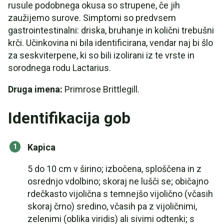
rusule podobnega okusa so strupene, če jih
zaužijemo surove. Simptomi so predvsem
gastrointestinalni: driska, bruhanje in količni trebušni
krči. Učinkovina ni bila identificirana, vendar naj bi šlo
za seskviterpene, ki so bili izolirani iz te vrste in
sorodnega rodu Lactarius.
Druga imena:
Primrose Brittlegill.
Identifikacija gob
Kapica
5 do 10 cm v širino; izbočena, sploščena in z
osrednjo vdolbino; skoraj ne lušči se; običajno
rdečkasto vijolična s temnejšo vijolično (včasih
skoraj črno) sredino, včasih pa z vijoličnimi,
zelenimi (oblika viridis) ali sivimi odtenki; s