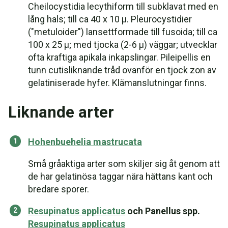
Cheilocystidia lecythiform till subklavat med en
lång hals; till ca 40 x 10 µ. Pleurocystidier
("metuloider") lansettformade till fusoida; till ca
100 x 25 µ; med tjocka (2-6 µ) väggar; utvecklar
ofta kraftiga apikala inkapslingar. Pileipellis en
tunn cutisliknande tråd ovanför en tjock zon av
gelatiniserade hyfer. Klämanslutningar finns.
Liknande arter
Hohenbuehelia mastrucata
Små gråaktiga arter som skiljer sig åt genom att
de har gelatinösa taggar nära hättans kant och
bredare sporer.
Resupinatus applicatus
och Panellus spp.
Resupinatus applicatus