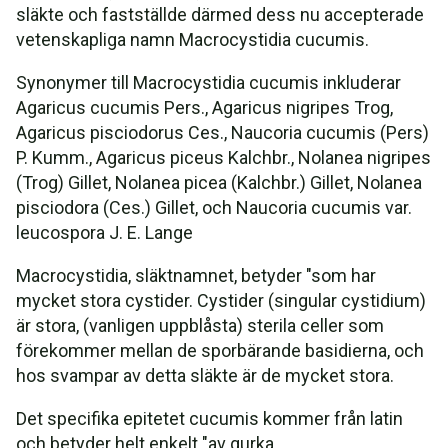
släkte och fastställde därmed dess nu accepterade
vetenskapliga namn Macrocystidia cucumis.
Synonymer till Macrocystidia cucumis inkluderar
Agaricus cucumis Pers., Agaricus nigripes Trog,
Agaricus pisciodorus Ces., Naucoria cucumis (Pers)
P. Kumm., Agaricus piceus Kalchbr., Nolanea nigripes
(Trog) Gillet, Nolanea picea (Kalchbr.) Gillet, Nolanea
pisciodora (Ces.) Gillet, och Naucoria cucumis var.
leucospora J. E. Lange
Macrocystidia, släktnamnet, betyder "som har
mycket stora cystider. Cystider (singular cystidium)
är stora, (vanligen uppblåsta) sterila celler som
förekommer mellan de sporbärande basidierna, och
hos svampar av detta släkte är de mycket stora.
Det specifika epitetet cucumis kommer från latin
och betyder helt enkelt "av gurka.