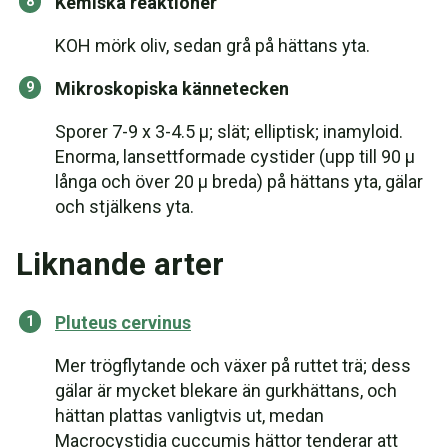
Kemiska reaktioner
KOH mörk oliv, sedan grå på hättans yta.
Mikroskopiska kännetecken
Sporer 7-9 x 3-4.5 µ; slät; elliptisk; inamyloid.
Enorma, lansettformade cystider (upp till 90 µ
långa och över 20 µ breda) på hättans yta, gälar
och stjälkens yta.
Liknande arter
Pluteus cervinus
Mer trögflytande och växer på ruttet trä; dess
gälar är mycket blekare än gurkhättans, och
hättan plattas vanligtvis ut, medan
Macrocystidia cuccumis hättor tenderar att