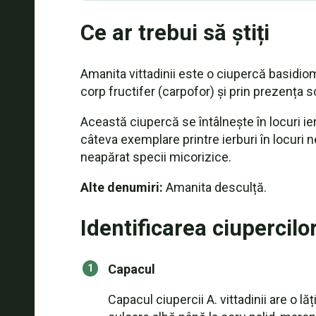
Ce ar trebui să știți
Amanita vittadinii este o ciupercă basidio
corp fructifer (carpofor) și prin prezența sc
Această ciupercă se întâlnește în locuri ier
câteva exemplare printre ierburi în locuri n
neapărat specii micorizice.
Alte denumiri:
Amanita desculță.
Identificarea ciupercilo
Capacul
Capacul ciupercii A. vittadinii are o 