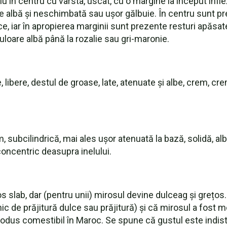
u în centru cu vârsta, uscat, cu o margine la început inflex
 albă și neschimbată sau ușor gălbuie. În centru sunt pre
, iar în apropierea marginii sunt prezente resturi apăsat
culoare albă până la rozalie sau gri-maronie.
 libere, destul de groase, late, atenuate și albe, crem, cr
, subcilindrică, mai ales ușor atenuată la bază, solidă, al
concentric deasupra inelului.
 slab, dar (pentru unii) mirosul devine dulceag și grețos.
anic de prăjitură dulce sau prăjitură) și că mirosul a fost 
rodus comestibil în Maroc. Se spune că gustul este indist