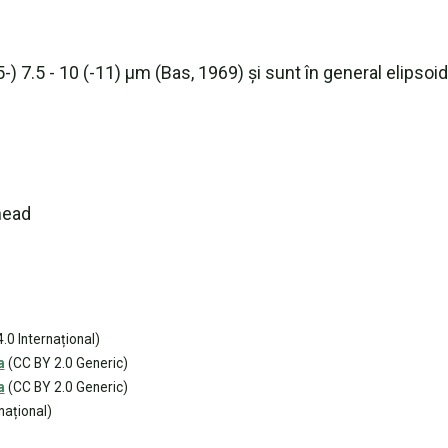
5-) 7.5 - 10 (-11) µm (Bas, 1969) și sunt în general elipsoi
head
0 Internațional)
a
(CC BY 2.0 Generic)
a
(CC BY 2.0 Generic)
național)