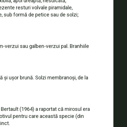
ibilă, apoi dreaptă, nesulcată,
zente resturi volvale piramidale,
e, sub formă de petice sau de solzi;
em-verzui sau galben-verzui pal. Branhiile
bă și ușor brună. Solzi membranoși, de la
 Bertault (1964) a raportat că mirosul era
motivul pentru care această specie (din
inct.