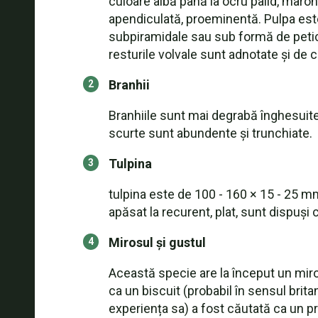
culoare albă până la ocru palid, maroni
apendiculată, proeminentă. Pulpa este
subpiramidale sau sub formă de petice
resturile volvale sunt adnotate și de 
Branhii
Branhiile sunt mai degrabă înghesuite,
scurte sunt abundente și trunchiate.
Tulpina
tulpina este de 100 - 160 × 15 - 25 mm
apăsat la recurent, plat, sunt dispuși 
Mirosul și gustul
Această specie are la început un miros
ca un biscuit (probabil în sensul brit
experiența sa) a fost căutată ca un p