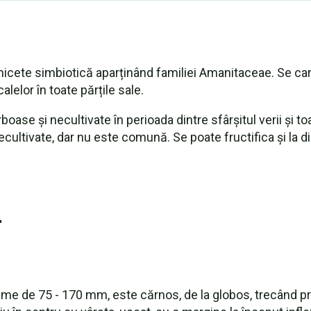
micete simbiotică aparținând familiei Amanitaceae. Se cara
alelor în toate părțile sale.
boase și necultivate în perioada dintre sfârșitul verii și t
ecultivate, dar nu este comună. Se poate fructifica și la d
r
lățime de 75 - 170 mm, este cărnos, de la globos, trecând 