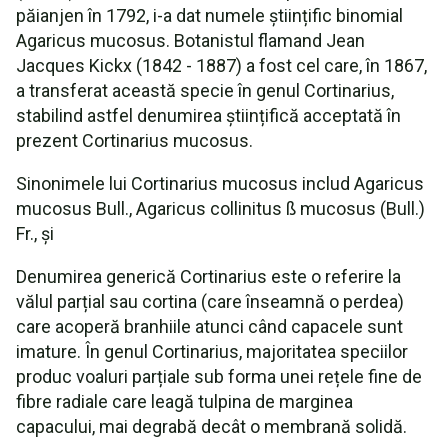
păianjen în 1792, i-a dat numele științific binomial
Agaricus mucosus. Botanistul flamand Jean
Jacques Kickx (1842 - 1887) a fost cel care, în 1867,
a transferat această specie în genul Cortinarius,
stabilind astfel denumirea științifică acceptată în
prezent Cortinarius mucosus.
Sinonimele lui Cortinarius mucosus includ Agaricus
mucosus Bull., Agaricus collinitus ß mucosus (Bull.)
Fr., și
Denumirea generică Cortinarius este o referire la
vălul parțial sau cortina (care înseamnă o perdea)
care acoperă branhiile atunci când capacele sunt
imature. În genul Cortinarius, majoritatea speciilor
produc voaluri parțiale sub forma unei rețele fine de
fibre radiale care leagă tulpina de marginea
capacului, mai degrabă decât o membrană solidă.