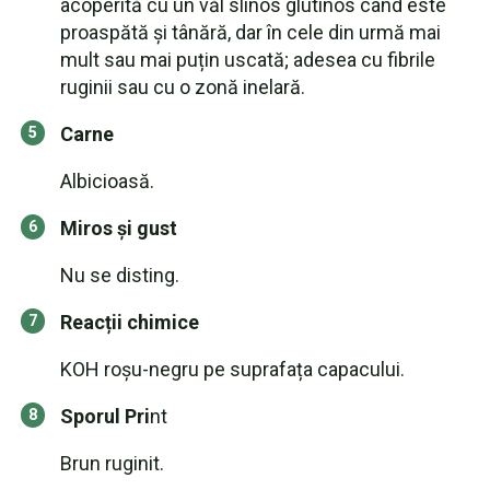
acoperită cu un văl slinos glutinos când este
proaspătă și tânără, dar în cele din urmă mai
mult sau mai puțin uscată; adesea cu fibrile
ruginii sau cu o zonă inelară.
Carne
Albicioasă.
Miros și gust
Nu se disting.
Reacții chimice
KOH roșu-negru pe suprafața capacului.
Sporul Pri
nt
Brun ruginit.