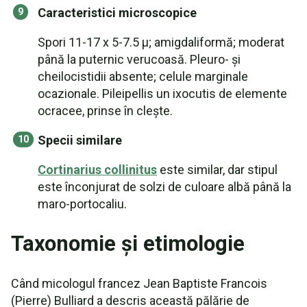
Caracteristici microscopice
Spori 11-17 x 5-7.5 µ; amigdaliformă; moderat
până la puternic verucoasă. Pleuro- și
cheilocistidii absente; celule marginale
ocazionale. Pileipellis un ixocutis de elemente
ocracee, prinse în clește.
Specii similare
Cortinarius collinitus
este similar, dar stipul
este înconjurat de solzi de culoare albă până la
maro-portocaliu.
Taxonomie și etimologie
Când micologul francez Jean Baptiste Francois
(Pierre) Bulliard a descris această pălărie de