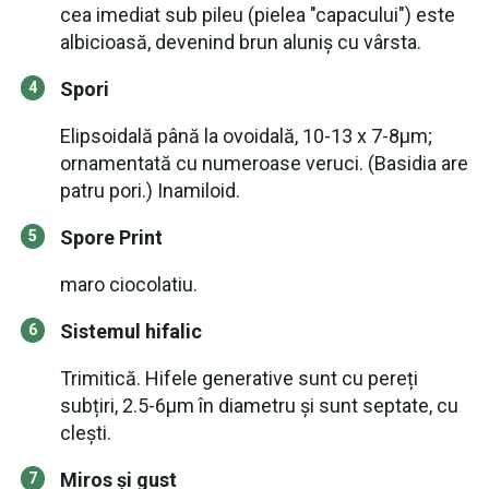
cea imediat sub pileu (pielea "capacului") este
albicioasă, devenind brun aluniș cu vârsta.
Spori
Elipsoidală până la ovoidală, 10-13 x 7-8µm;
ornamentată cu numeroase veruci. (Basidia are
patru pori.) Inamiloid.
Spore Print
maro ciocolatiu.
Sistemul hifalic
Trimitică. Hifele generative sunt cu pereți
subțiri, 2.5-6µm în diametru și sunt septate, cu
clești.
Miros și gust