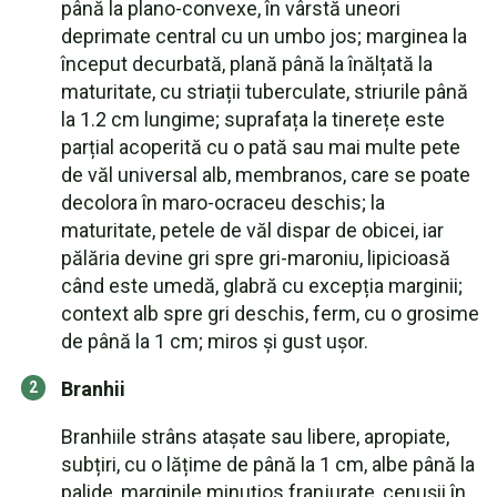
până la plano-convexe, în vârstă uneori
deprimate central cu un umbo jos; marginea la
început decurbată, plană până la înălțată la
maturitate, cu striații tuberculate, striurile până
la 1.2 cm lungime; suprafața la tinerețe este
parțial acoperită cu o pată sau mai multe pete
de văl universal alb, membranos, care se poate
decolora în maro-ocraceu deschis; la
maturitate, petele de văl dispar de obicei, iar
pălăria devine gri spre gri-maroniu, lipicioasă
când este umedă, glabră cu excepția marginii;
context alb spre gri deschis, ferm, cu o grosime
de până la 1 cm; miros și gust ușor.
Branhii
Branhiile strâns atașate sau libere, apropiate,
subțiri, cu o lățime de până la 1 cm, albe până la
palide, marginile minuțios franjurate, cenușii în