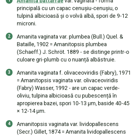
Amanita battarrae
var. vaginata - forma
principală cu un capac cenușiu-cenușiu, o
tulpină albicioasă și o volvă albă, spori de 9-12
microni.
Amanita vaginata var. plumbea (Bull.) Quel. &
Bataille, 1902 = Amanitopsis plumbea
(Schaeff.) J. Schröt. 1889 - se distinge printr-o
culoare gri-plumb cu o nuanță albăstruie.
Amanita vaginata f. olivaceoviridis (Fabry), 1971
= Amanitopsis vaginata var. olivaceoviridis
(Fabry) Wasser, 1992 - are un capac verde-
oliviu, tulpina albicioasă cu pubescență în
apropierea bazei, spori 10-13 µm, baside 40-45
× 12-14 µm.
Amanitopsis vaginata var. lividopallescens
(Secr.) Gillet, 1874 = Amanita lividopallescens