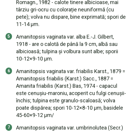
Romagn., 1982 - calote tinere albicioase, mai
târziu gri-ocru cu colorație neuniformă (cu
pete); volva nu dispare, bine exprimată; spori de
11-14 µm.
Amanitopsis vaginata var. alba E.-J. Gilbert,
1918 - are o calotă de până la 9 cm, albă sau
albicioasă; tulpina și volbura sunt albe; sporii
10-12×9-10 µm.
Amanitopsis vaginata var. friabilis Karst., 1879 =
Amanitopsis friabilis (Karst.) Sacc., 1887 =
Amanita friabilis (Karst.) Bas, 1974 - capacul
este cenușiu-maroniu, acoperit cu fulgi cenușii-
închis; tulpina este granulo-scaloasă; volva
poate dispărea; spori 10-12×8-10 µm, basidele
45-60×9-12 µm/
Amanitopsis vaginata var. umbrinolutea (Secr.)