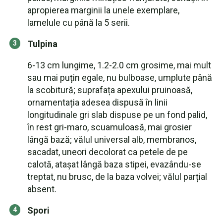
apropierea marginii la unele exemplare,
lamelule cu până la 5 serii.
Tulpina
6-13 cm lungime, 1.2-2.0 cm grosime, mai mult
sau mai puțin egale, nu bulboase, umplute până
la scobitură; suprafața apexului pruinoasă,
ornamentația adesea dispusă în linii
longitudinale gri slab dispuse pe un fond palid,
în rest gri-maro, scuamuloasă, mai grosier
lângă bază; vălul universal alb, membranos,
sacadat, uneori decolorat ca petele de pe
calotă, atașat lângă baza stipei, evazându-se
treptat, nu brusc, de la baza volvei; vălul parțial
absent.
Spori