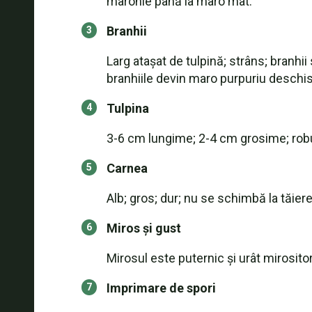
maronie până la maro mat.
Branhii
Larg atașat de tulpină; strâns; branh
branhiile devin maro purpuriu deschis
Tulpina
3-6 cm lungime; 2-4 cm grosime; robust
Carnea
Alb; gros; dur; nu se schimbă la tăiere
Miros și gust
Mirosul este puternic și urât mirosit
Imprimare de spori