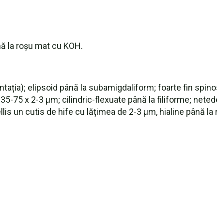
ă la roșu mat cu KOH.
tația); elipsoid până la subamigdaliform; foarte fin spinos
35-75 x 2-3 µm; cilindric-flexuate până la filiforme; netede
ellis un cutis de hife cu lățimea de 2-3 µm, hialine până 