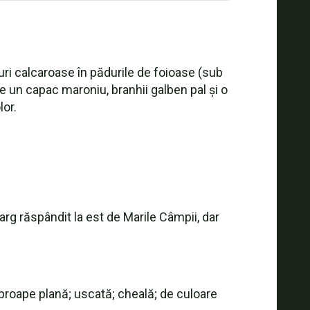
uri calcaroase în pădurile de foioase (sub
 un capac maroniu, branhii galben pal și o
lor.
rg răspândit la est de Marile Câmpii, dar
proape plană; uscată; cheală; de culoare