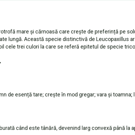
rotrofă mare și cărnoasă care crește de preferință pe sol
ate lungă. Această specie distinctivă de Leucopaxillus are
 cele trei culori la care se referă epitetul de specie trico
r
n de esență tare; crește în mod gregar; vara și toamna; la
burată când este tânără, devenind larg convexă până la a