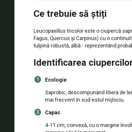
Ce trebuie să știți
Leucopaxillus tricolor este o ciupercă sap
Fagus, Quercus și Carpinus) cu o continuit
tulpină robustă, albă - reprezentând probabil
Identificarea ciupercilo
Ecologie
Saprobic, descompunând litiera de lem
mai frecvent în sud-estul mijlociu.
Capac
4-11 cm; convexă, cu o margine învol