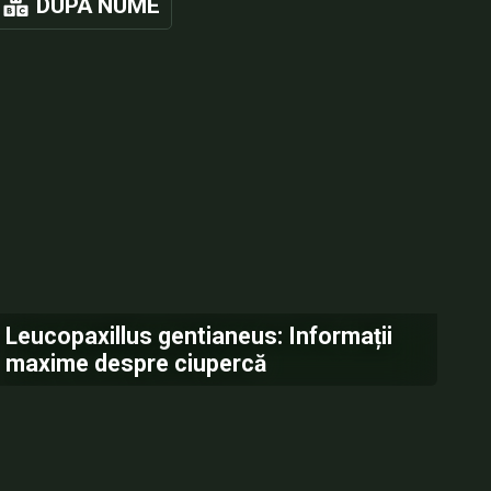
DUPA NUME
Leucopaxillus gentianeus: Informații
maxime despre ciupercă