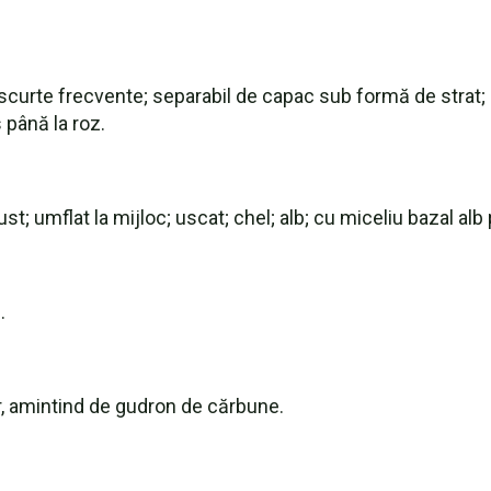
ii scurte frecvente; separabil de capac sub formă de strat
 până la roz.
; umflat la mijloc; uscat; chel; alb; cu miceliu bazal al
.
or, amintind de gudron de cărbune.