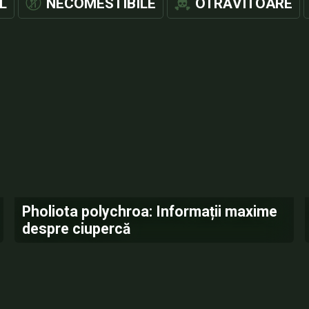
L
NECOMESTIBILE
OTRĂVITOARE
Pholiota polychroa: Informații maxime
despre ciupercă