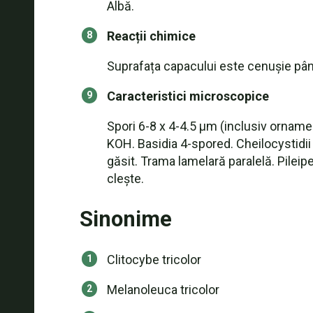
Albă.
Reacții chimice
Suprafața capacului este cenușie pân
Caracteristici microscopice
Spori 6-8 x 4-4.5 µm (inclusiv ornamen
KOH. Basidia 4-spored. Cheilocystidii 
găsit. Trama lamelară paralelă. Pileip
clește.
Sinonime
Clitocybe tricolor
Melanoleuca tricolor