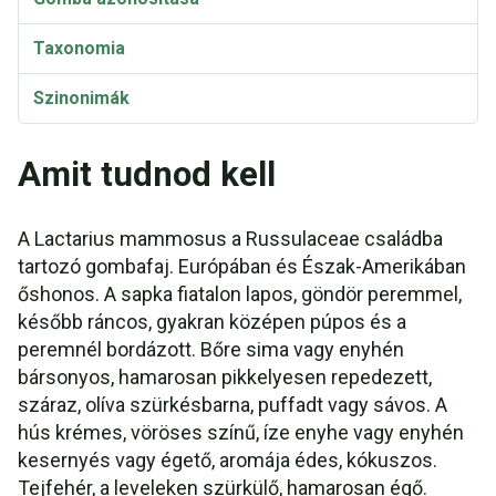
Taxonomia
Szinonimák
Amit tudnod kell
A Lactarius mammosus a Russulaceae családba
tartozó gombafaj. Európában és Észak-Amerikában
őshonos. A sapka fiatalon lapos, göndör peremmel,
később ráncos, gyakran középen púpos és a
peremnél bordázott. Bőre sima vagy enyhén
bársonyos, hamarosan pikkelyesen repedezett,
száraz, olíva szürkésbarna, puffadt vagy sávos. A
hús krémes, vöröses színű, íze enyhe vagy enyhén
kesernyés vagy égető, aromája édes, kókuszos.
Tejfehér, a leveleken szürkülő, hamarosan égő.