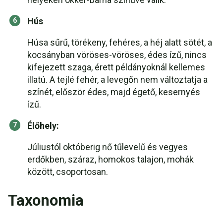
Hús
Húsa sűrű, törékeny, fehéres, a héj alatt sötét, a
kocsányban vöröses-vöröses, édes ízű, nincs
kifejezett szaga, érett példányoknál kellemes
illatú. A tejlé fehér, a levegőn nem változtatja a
színét, először édes, majd égető, kesernyés
ízű.
Élőhely:
Júliustól októberig nő tűlevelű és vegyes
erdőkben, száraz, homokos talajon, mohák
között, csoportosan.
Taxonomia