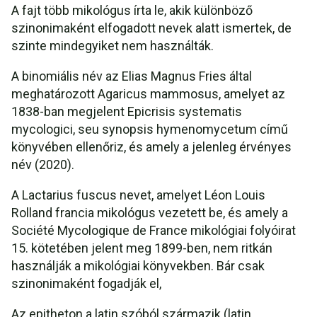
A fajt több mikológus írta le, akik különböző
szinonimaként elfogadott nevek alatt ismertek, de
szinte mindegyiket nem használták.
A binomiális név az Elias Magnus Fries által
meghatározott Agaricus mammosus, amelyet az
1838-ban megjelent Epicrisis systematis
mycologici, seu synopsis hymenomycetum című
könyvében ellenőriz, és amely a jelenleg érvényes
név (2020).
A Lactarius fuscus nevet, amelyet Léon Louis
Rolland francia mikológus vezetett be, és amely a
Société Mycologique de France mikológiai folyóirat
15. kötetében jelent meg 1899-ben, nem ritkán
használják a mikológiai könyvekben. Bár csak
szinonimaként fogadják el,
Az epitheton a latin szóból származik (latin