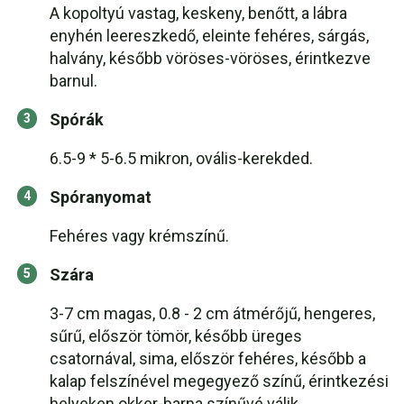
A kopoltyú vastag, keskeny, benőtt, a lábra
enyhén leereszkedő, eleinte fehéres, sárgás,
halvány, később vöröses-vöröses, érintkezve
barnul.
Spórák
6.5-9 * 5-6.5 mikron, ovális-kerekded.
Spóranyomat
Fehéres vagy krémszínű.
Szára
3-7 cm magas, 0.8 - 2 cm átmérőjű, hengeres,
sűrű, először tömör, később üreges
csatornával, sima, először fehéres, később a
kalap felszínével megegyező színű, érintkezési
helyeken okker-barna színűvé válik.