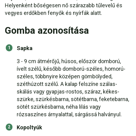
Helyenként bőségesen nő szárazabb tűlevelű és
vegyes erdőkben fenyők és nyírfák alatt.
Gomba azonosítása
Sapka
3 - 9 cm átmérőjű, húsos, először domború,
ívelt szélű, később domború-széles, homorú-
széles, többnyire középen gömbölyded,
széthúzott szélű. A kalap felszíne szálas-
skálás vagy gyapjas-rostos, száraz, kékes-
szürke, szürkésbarna, sötétbarna, feketebarna,
sötét szürkésbarna, néha lilás vagy
rózsaszínes árnyalattal, sárgássá halványul.
Kopoltyúk