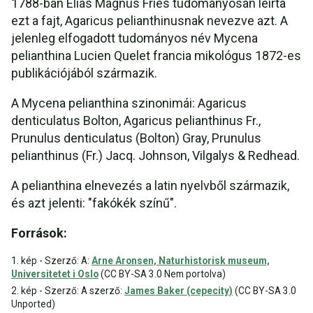
1788-ban Elias Magnus Fries tudományosan leírta
ezt a fajt, Agaricus pelianthinusnak nevezve azt. A
jelenleg elfogadott tudományos név Mycena
pelianthina Lucien Quelet francia mikológus 1872-es
publikációjából származik.
A Mycena pelianthina szinonimái: Agaricus
denticulatus Bolton, Agaricus pelianthinus Fr.,
Prunulus denticulatus (Bolton) Gray, Prunulus
pelianthinus (Fr.) Jacq. Johnson, Vilgalys & Redhead.
A pelianthina elnevezés a latin nyelvből származik,
és azt jelenti: "fakókék színű".
Források:
1. kép - Szerző: A:
Arne Aronsen, Naturhistorisk museum,
Universitetet i Oslo
(CC BY-SA 3.0 Nem portolva)
2. kép - Szerző: A szerző:
James Baker (cepecity)
(CC BY-SA 3.0
Unported)