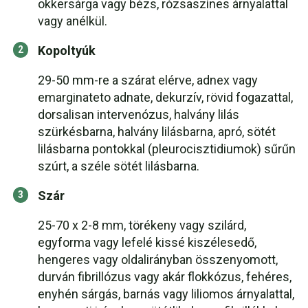
okkersárga vagy bézs, rózsaszínes árnyalattal
vagy anélkül.
Kopoltyúk
29-50 mm-re a szárat elérve, adnex vagy
emarginateto adnate, dekurzív, rövid fogazattal,
dorsalisan intervenózus, halvány lilás
szürkésbarna, halvány lilásbarna, apró, sötét
lilásbarna pontokkal (pleurocisztidiumok) sűrűn
szúrt, a széle sötét lilásbarna.
Szár
25-70 x 2-8 mm, törékeny vagy szilárd,
egyforma vagy lefelé kissé kiszélesedő,
hengeres vagy oldalirányban összenyomott,
durván fibrillózus vagy akár flokkózus, fehéres,
enyhén sárgás, barnás vagy liliomos árnyalattal,