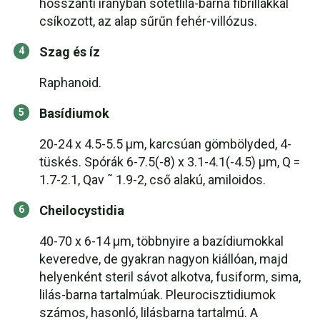
hosszanti irányban sötétlila-barna fibrillákkal
csíkozott, az alap sűrűn fehér-villózus.
Szag és íz
Raphanoid.
Basídiumok
20-24 x 4.5-5.5 µm, karcsúan gömbölyded, 4-
tüskés. Spórák 6-7.5(-8) x 3.1-4.1(-4.5) µm, Q =
1.7-2.1, Qav ˜ 1.9-2, cső alakú, amiloidos.
Cheilocystidia
40-70 x 6-14 µm, többnyire a bazídiumokkal
keveredve, de gyakran nagyon kiállóan, majd
helyenként steril sávot alkotva, fusiform, sima,
lilás-barna tartalmúak. Pleurocisztidiumok
számos, hasonló, lilásbarna tartalmú. A