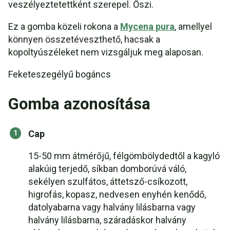
veszélyeztetettként szerepel. Őszi.
Ez a gomba közeli rokona a
Mycena pura
, amellyel
könnyen összetéveszthető, hacsak a
kopoltyúszéleket nem vizsgáljuk meg alaposan.
Feketeszegélyű bogáncs
Gomba azonosítása
Cap
15-50 mm átmérőjű, félgömbölydedtől a kagyló
alakúig terjedő, síkban domborúvá váló,
sekélyen szulfátos, áttetsző-csíkozott,
higrofás, kopasz, nedvesen enyhén kenődő,
datolyabarna vagy halvány lilásbarna vagy
halvány lilásbarna, száradáskor halvány