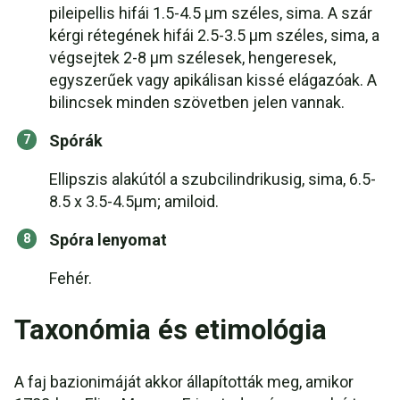
pileipellis hifái 1.5-4.5 µm széles, sima. A szár
kérgi rétegének hifái 2.5-3.5 µm széles, sima, a
végsejtek 2-8 µm szélesek, hengeresek,
egyszerűek vagy apikálisan kissé elágazóak. A
bilincsek minden szövetben jelen vannak.
Spórák
Ellipszis alakútól a szubcilindrikusig, sima, 6.5-
8.5 x 3.5-4.5μm; amiloid.
Spóra lenyomat
Fehér.
Taxonómia és etimológia
A faj bazionimáját akkor állapították meg, amikor