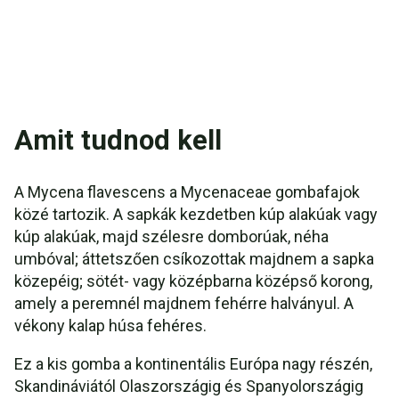
Amit tudnod kell
A Mycena flavescens a Mycenaceae gombafajok
közé tartozik. A sapkák kezdetben kúp alakúak vagy
kúp alakúak, majd szélesre domborúak, néha
umbóval; áttetszően csíkozottak majdnem a sapka
közepéig; sötét- vagy középbarna középső korong,
amely a peremnél majdnem fehérre halványul. A
vékony kalap húsa fehéres.
Ez a kis gomba a kontinentális Európa nagy részén,
Skandináviától Olaszországig és Spanyolországig