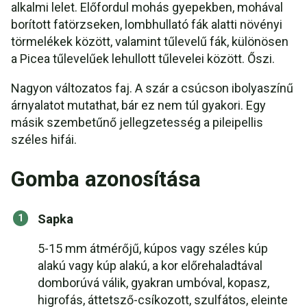
alkalmi lelet. Előfordul mohás gyepekben, mohával
borított fatörzseken, lombhullató fák alatti növényi
törmelékek között, valamint tűlevelű fák, különösen
a Picea tűlevelűek lehullott tűlevelei között. Őszi.
Nagyon változatos faj. A szár a csúcson ibolyaszínű
árnyalatot mutathat, bár ez nem túl gyakori. Egy
másik szembetűnő jellegzetesség a pileipellis
széles hifái.
Gomba azonosítása
Sapka
5-15 mm átmérőjű, kúpos vagy széles kúp
alakú vagy kúp alakú, a kor előrehaladtával
domborúvá válik, gyakran umbóval, kopasz,
higrofás, áttetsző-csíkozott, szulfátos, eleinte