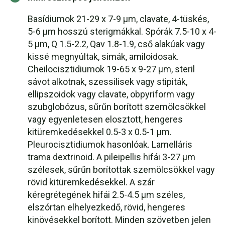
Basídiumok 21-29 x 7-9 µm, clavate, 4-tüskés,
5-6 µm hosszú sterigmákkal. Spórák 7.5-10 x 4-
5 µm, Q 1.5-2.2, Qav 1.8-1.9, cső alakúak vagy
kissé megnyúltak, simák, amiloidosak.
Cheilocisztidiumok 19-65 x 9-27 µm, steril
sávot alkotnak, szessilisek vagy stipiták,
ellipszoidok vagy clavate, obpyriform vagy
szubglobózus, sűrűn borított szemölcsökkel
vagy egyenletesen elosztott, hengeres
kitüremkedésekkel 0.5-3 x 0.5-1 µm.
Pleurocisztidiumok hasonlóak. Lamelláris
trama dextrinoid. A pileipellis hifái 3-27 µm
szélesek, sűrűn borítottak szemölcsökkel vagy
rövid kitüremkedésekkel. A szár
kéregrétegének hifái 2.5-4.5 µm széles,
elszórtan elhelyezkedő, rövid, hengeres
kinövésekkel borított. Minden szövetben jelen