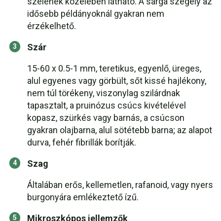
szélének közelében látható. A sárga szegély az
idősebb példányoknál gyakran nem
érzékelhető.
Szár
15-60 x 0.5-1 mm, teretikus, egyenlő, üreges,
alul egyenes vagy görbült, sőt kissé hajlékony,
nem túl törékeny, viszonylag szilárdnak
tapasztalt, a pruinózus csúcs kivételével
kopasz, szürkés vagy barnás, a csúcson
gyakran olajbarna, alul sötétebb barna; az alapot
durva, fehér fibrillák borítják.
Szag
Általában erős, kellemetlen, rafanoid, vagy nyers
burgonyára emlékeztető ízű.
Mikroszkópos jellemzők