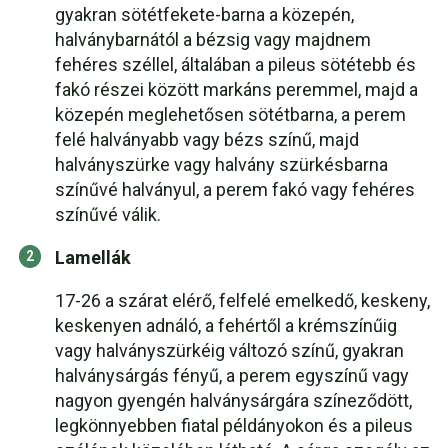
gyakran sötétfekete-barna a közepén,
halványbarnától a bézsig vagy majdnem
fehéres széllel, általában a pileus sötétebb és
fakó részei között markáns peremmel, majd a
közepén meglehetősen sötétbarna, a perem
felé halványabb vagy bézs színű, majd
halványszürke vagy halvány szürkésbarna
színűvé halványul, a perem fakó vagy fehéres
színűvé válik.
Lamellák
17-26 a szárat elérő, felfelé emelkedő, keskeny,
keskenyen adnáló, a fehértől a krémszínűig
vagy halványszürkéig változó színű, gyakran
halványsárgás fényű, a perem egyszínű vagy
nagyon gyengén halványsárgára színeződött,
legkönnyebben fiatal példányokon és a pileus