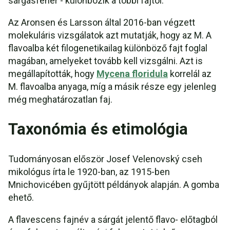
sárgásfehér - különbözik a többi fajtól.
Az Aronsen és Larsson által 2016-ban végzett
molekuláris vizsgálatok azt mutatják, hogy az M. A
flavoalba két filogenetikailag különböző fajt foglal
magában, amelyeket tovább kell vizsgálni. Azt is
megállapították, hogy
Mycena floridula
korrelál az
M. flavoalba anyaga, míg a másik része egy jelenleg
még meghatározatlan faj.
Taxonómia és etimológia
Tudományosan először Josef Velenovský cseh
mikológus írta le 1920-ban, az 1915-ben
Mnichovicében gyűjtött példányok alapján. A gomba
ehető.
A flavescens fajnév a sárgát jelentő flavo- előtagból