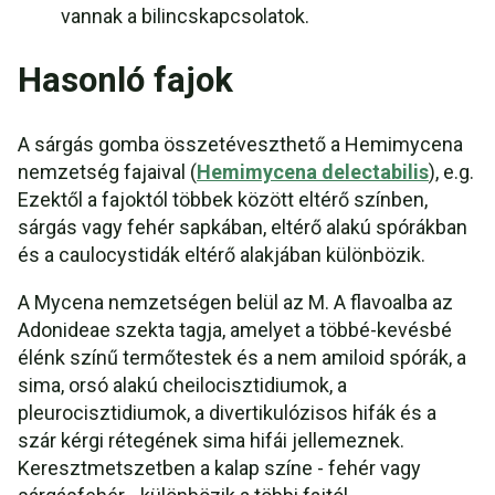
vannak a bilincskapcsolatok.
Hasonló fajok
A sárgás gomba összetéveszthető a Hemimycena
nemzetség fajaival (
Hemimycena delectabilis
), e.g.
Ezektől a fajoktól többek között eltérő színben,
sárgás vagy fehér sapkában, eltérő alakú spórákban
és a caulocystidák eltérő alakjában különbözik.
A Mycena nemzetségen belül az M. A flavoalba az
Adonideae szekta tagja, amelyet a többé-kevésbé
élénk színű termőtestek és a nem amiloid spórák, a
sima, orsó alakú cheilocisztidiumok, a
pleurocisztidiumok, a divertikulózisos hifák és a
szár kérgi rétegének sima hifái jellemeznek.
Keresztmetszetben a kalap színe - fehér vagy