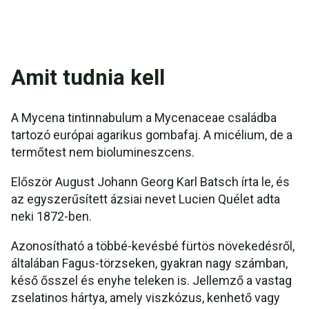
Amit tudnia kell
A Mycena tintinnabulum a Mycenaceae családba
tartozó európai agarikus gombafaj. A micélium, de a
termőtest nem biolumineszcens.
Először August Johann Georg Karl Batsch írta le, és
az egyszerűsített ázsiai nevet Lucien Quélet adta
neki 1872-ben.
Azonosítható a többé-kevésbé fürtös növekedésről,
általában Fagus-törzseken, gyakran nagy számban,
késő ősszel és enyhe teleken is. Jellemző a vastag
zselatinos hártya, amely viszkózus, kenhető vagy