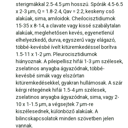
sterigmákkal 2.5-4.5 µm hosszú. Spórák 4.5-6.5
x 2-3 µm, Q = 1.8-2.4, Qav = 2.2, keskeny cső
alakúak, sima, amiloidok. Cheilocisztidiumok
15-35 x 8-14, a clavate vagy kissé szabálytalan
alakúak, meglehetősen kevés, egyenetlenül
elhelyezkedő, durva, egyszerű vagy elágazó,
többé-kevésbé ívelt kitüremkedéssel borítva
1.5-11 x 1-2 µm. Pleurocisztidiumok
hiányoznak. A pileipellisz hifái 1-3 µm szélesek,
zselatinos anyagba ágyazódnak, többé-
kevésbé simák vagy elszórtan
kitüremkedésekkel, gyakran hullámosak. A szár
kérgi rétegének hifái 1.5-4 µm szélesek,
zselatinos anyagba ágyazódnak, sima, vagy 2-
10 x 1-1.5 µm, a végsejtek 7 µm-re
kiszélesednek, különböző alakúak. A
bilincskapcsolatok minden szövetben jelen
vannak.