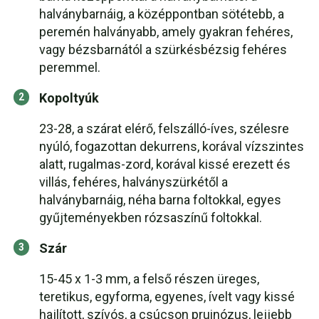
halványbarnáig, a középpontban sötétebb, a
peremén halványabb, amely gyakran fehéres,
vagy bézsbarnától a szürkésbézsig fehéres
peremmel.
Kopoltyúk
23-28, a szárat elérő, felszálló-íves, szélesre
nyúló, fogazottan dekurrens, korával vízszintes
alatt, rugalmas-zord, korával kissé erezett és
villás, fehéres, halványszürkétől a
halványbarnáig, néha barna foltokkal, egyes
gyűjteményekben rózsaszínű foltokkal.
Szár
15-45 x 1-3 mm, a felső részen üreges,
teretikus, egyforma, egyenes, ívelt vagy kissé
hajlított, szívós, a csúcson pruinózus, lejjebb