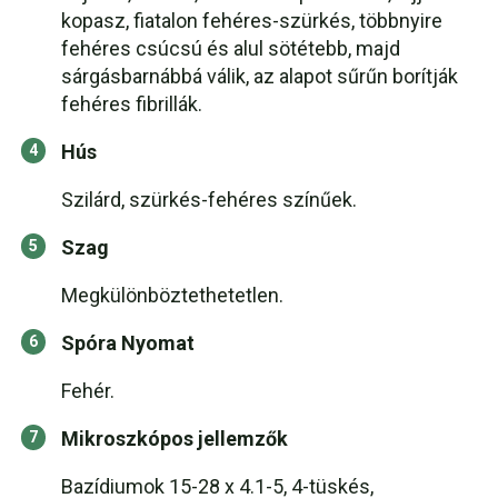
kopasz, fiatalon fehéres-szürkés, többnyire
fehéres csúcsú és alul sötétebb, majd
sárgásbarnábbá válik, az alapot sűrűn borítják
fehéres fibrillák.
Hús
Szilárd, szürkés-fehéres színűek.
Szag
Megkülönböztethetetlen.
Spóra Nyomat
Fehér.
Mikroszkópos jellemzők
Bazídiumok 15-28 x 4.1-5, 4-tüskés,