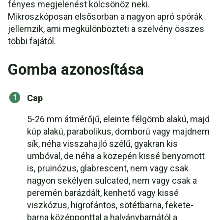
fényes megjelenést kölcsönöz neki.
Mikroszkóposan elsősorban a nagyon apró spórák
jellemzik, ami megkülönbözteti a szelvény összes
többi fajától.
Gomba azonosítása
Cap
5-26 mm átmérőjű, eleinte félgömb alakú, majd
kúp alakú, parabolikus, domború vagy majdnem
sík, néha visszahajló szélű, gyakran kis
umbóval, de néha a közepén kissé benyomott
is, pruinózus, glabrescent, nem vagy csak
nagyon sekélyen sulcated, nem vagy csak a
peremén barázdált, kenhető vagy kissé
viszkózus, higrofántos, sötétbarna, fekete-
barna középponttal a halványbarnától a