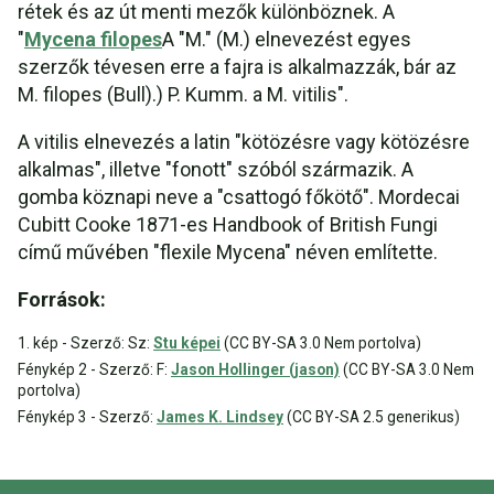
rétek és az út menti mezők különböznek. A
"
Mycena filopes
A "M." (M.) elnevezést egyes
szerzők tévesen erre a fajra is alkalmazzák, bár az
M. filopes (Bull).) P. Kumm. a M. vitilis".
A vitilis elnevezés a latin "kötözésre vagy kötözésre
alkalmas", illetve "fonott" szóból származik. A
gomba köznapi neve a "csattogó főkötő". Mordecai
Cubitt Cooke 1871-es Handbook of British Fungi
című művében "flexile Mycena" néven említette.
Források:
1. kép - Szerző: Sz:
Stu képei
(CC BY-SA 3.0 Nem portolva)
Fénykép 2 - Szerző: F:
Jason Hollinger (jason)
(CC BY-SA 3.0 Nem
portolva)
Fénykép 3 - Szerző:
James K. Lindsey
(CC BY-SA 2.5 generikus)