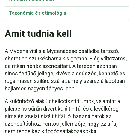
Taxonómia és etimológia
Amit tudnia kell
A Mycena vitilis a Mycenaceae családba tartozó,
ehetetlen szürkésbarna kis gomba. Elég változatos,
de ritkán nehéz azonosítani. A terepen azonban
nincs feltűnő jellege, kivéve a csúszós, kenhető és
rugalmasan szilárd szárat, amely száraz állapotban
hajlamos nagyon fényes lenni.
A különböző alakú cheilocisztidiumok, valamint a
pileipellis sűrűn divertikulált hifái és a levélkéreg
sima és zselatinizált hifái jól használhatók az
azonosításhoz. Fontos jellemzője, hogy ez a faj
nem rendelkezik fogócsatlakozásokkal.