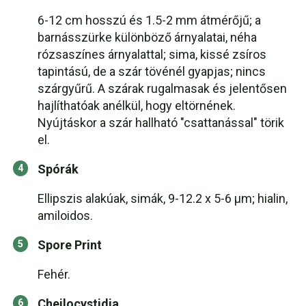
6-12 cm hosszú és 1.5-2 mm átmérőjű; a
barnásszürke különböző árnyalatai, néha
rózsaszínes árnyalattal; sima, kissé zsíros
tapintású, de a szár tövénél gyapjas; nincs
szárgyűrű. A szárak rugalmasak és jelentősen
hajlíthatóak anélkül, hogy eltörnének.
Nyújtáskor a szár hallható "csattanással" törik
el.
Spórák
Ellipszis alakúak, simák, 9-12.2 x 5-6 μm; hialin,
amiloidos.
Spore Print
Fehér.
Cheilocystidia