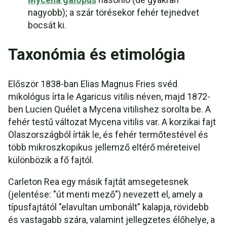
nagyobb); a szár törésekor fehér tejnedvet
bocsát ki.
Taxonómia és etimológia
Először 1838-ban Elias Magnus Fries svéd
mikológus írta le Agaricus vitilis néven, majd 1872-
ben Lucien Quélet a Mycena vitilishez sorolta be. A
fehér testű változat Mycena vitilis var. A korzikai fajt
Olaszországból írták le, és fehér termőtestével és
több mikroszkopikus jellemző eltérő méreteivel
különbözik a fő fajtól.
Carleton Rea egy másik fajtát amsegetesnek
(jelentése: "út menti mező") nevezett el, amely a
típusfajtától "elavultan umbonált" kalapja, rövidebb
és vastagabb szára, valamint jellegzetes élőhelye, a