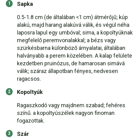
Sapka
0.5-1.8 cm (de általában <1 cm) átmérőjű; kúp
alakú, majd harang alakúvá válik, és végül néha
laposra lapul egy umbóval; sima, a kopoltyúknak
megfelelő peremvonalakkal; a bézs vagy
szürkésbarna különböző árnyalatai, általában
halványabb a perem közelében. A kalap felülete
kezdetben pruinózus, de hamarosan simává
válik; száraz állapotban fényes, nedvesen
ragacsos.
Kopoltyúk
Ragaszkodó vagy majdnem szabad; fehéres
színű. a kopoltyúszélek nagyon finoman
fogazottak.
Szár