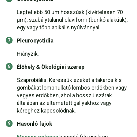
Legfeljebb 50 µm hosszúak (kivételesen 70
µm), szabálytalanul claviform (bunkó alakúak),
egy vagy több apikális nyúlvánnyal.
Pleurocystidia
Hiányzik.
Élőhely & Ökológiai szerep
Szaprobiális. Keressük ezeket a takaros kis
gombákat lombhullató lombos erdőkben vagy
vegyes erdőkben, ahol a hosszú szárak
általában az eltemetett gallyakhoz vagy
kéreghez kapcsolódnak.
Hasonló fajok
Mycena galopus
hasonló (de gyakran