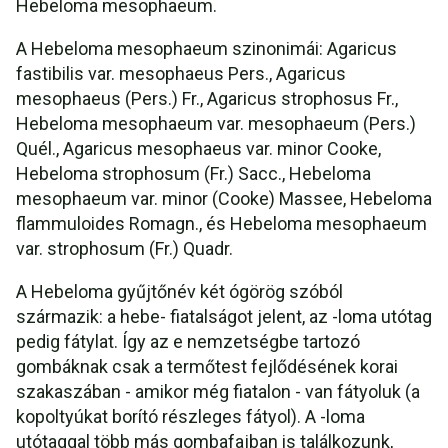
Hebeloma mesophaeum.
A Hebeloma mesophaeum szinonimái: Agaricus
fastibilis var. mesophaeus Pers., Agaricus
mesophaeus (Pers.) Fr., Agaricus strophosus Fr.,
Hebeloma mesophaeum var. mesophaeum (Pers.)
Quél., Agaricus mesophaeus var. minor Cooke,
Hebeloma strophosum (Fr.) Sacc., Hebeloma
mesophaeum var. minor (Cooke) Massee, Hebeloma
flammuloides Romagn., és Hebeloma mesophaeum
var. strophosum (Fr.) Quadr.
A Hebeloma gyűjtőnév két ógörög szóból
származik: a hebe- fiatalságot jelent, az -loma utótag
pedig fátylat. Így az e nemzetségbe tartozó
gombáknak csak a termőtest fejlődésének korai
szakaszában - amikor még fiatalon - van fátyoluk (a
kopoltyúkat borító részleges fátyol). A -loma
utótaggal több más gombafajban is találkozunk,