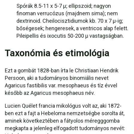
Spórák 8.5-11 x 5-7 µ; ellipszoid; nagyon
finoman verrucózus (majdnem sima); nem
dextrinoid. Cheilocisztidiumok kb. 70 x 7 µ-ig;
bőségesek; hengeresek, a ventricos alap felett.
Pileipellis és ixocutis 50-200 µ vastagságban.
Taxonómia és etimológia
Ezt a gombát 1828-ban írta le Christiaan Hendrik
Persoon, aki a tudományos binomiális nevet
Agaricus fastibilis var. mesophaeus és tíz évvel
később az Agaricus mesophaeus név.
Lucien Quélet francia mikológus volt az, aki 1872-
ben ezt a fajt a Hebeloma nemzetségbe sorolta át,
aminek következtében a fátyolos méregggomba
megkapta a jelenleg elfogadott tudományos nevét: