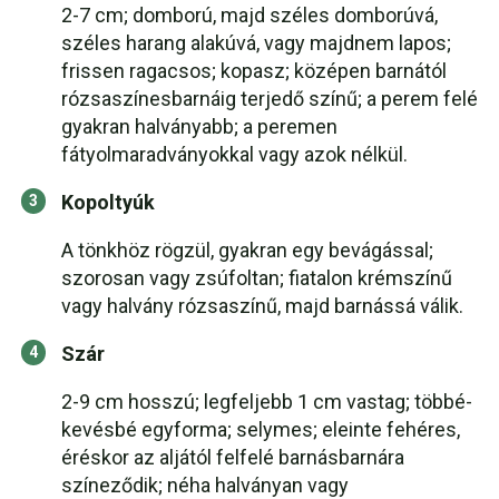
2-7 cm; domború, majd széles domborúvá,
széles harang alakúvá, vagy majdnem lapos;
frissen ragacsos; kopasz; középen barnától
rózsaszínesbarnáig terjedő színű; a perem felé
gyakran halványabb; a peremen
fátyolmaradványokkal vagy azok nélkül.
Kopoltyúk
A tönkhöz rögzül, gyakran egy bevágással;
szorosan vagy zsúfoltan; fiatalon krémszínű
vagy halvány rózsaszínű, majd barnássá válik.
Szár
2-9 cm hosszú; legfeljebb 1 cm vastag; többé-
kevésbé egyforma; selymes; eleinte fehéres,
éréskor az aljától felfelé barnásbarnára
színeződik; néha halványan vagy