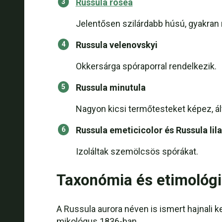
Russula rosea
Jelentősen szilárdabb húsú, gyakran m
Russula velenovskyi
Okkersárga spóraporral rendelkezik.
Russula minutula
Nagyon kicsi termőtesteket képez, á
Russula emeticicolor és Russula lil
Izoláltak szemölcsös spórákat.
Taxonómia és etimológ
A Russula aurora néven is ismert hajnali
mikológus 1836-ban.