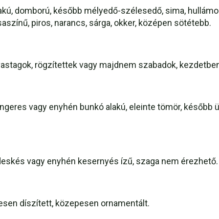
kú, domború, később mélyedő-szélesedő, sima, hullámos 
saszínű, piros, narancs, sárga, okker, középen sötétebb.
vastagok, rögzítettek vagy majdnem szabadok, kezdetbe
geres vagy enyhén bunkó alakú, eleinte tömör, később ü
édeskés vagy enyhén kesernyés ízű, szaga nem érezhető.
epesen díszített, közepesen ornamentált.