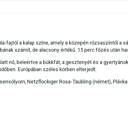
-fajtól a kalap színe, amely a közepén rózsaszíntől a sár
ának számít, de alacsony értékű. 15 perc főzés után has
att nő, beleértve a bükkfát, a gesztenyét és a gyertyáno
időben. Európában széles körben elterjedt.
sensólyom, Netzflockiger Rosa-Täubling (német), Plávka 