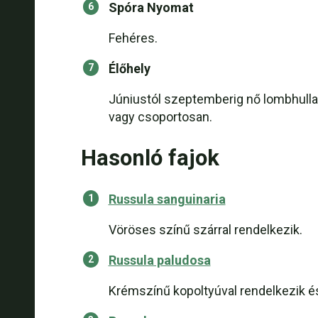
Spóra Nyomat
Fehéres.
Élőhely
Júniustól szeptemberig nő lombhullat
vagy csoportosan.
Hasonló fajok
Russula sanguinaria
Vöröses színű szárral rendelkezik.
Russula paludosa
Krémszínű kopoltyúval rendelkezik é