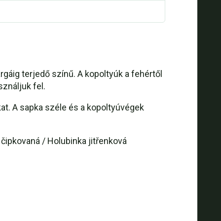
gáig terjedő színű. A kopoltyúk a fehértől
ználjuk fel.
kat. A sapka széle és a kopoltyúvégek
čipkovaná / Holubinka jitřenková