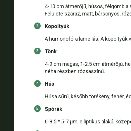
4-10 cm átmérőjű, húsos, félgömb ala
Felülete száraz, matt, bársonyos, róz
Kopoltyúk
A hümonofóra lamellás. A kopoltyúk 
Tönk
4-9 cm magas, 1-2.5 cm átmérőjű, hen
néha részben rózsaszínű.
Hús
Húsa sűrű, később törékeny, fehér, 
Spórák
6-8.5 * 5-7 μm, elliptikus alakú, köz