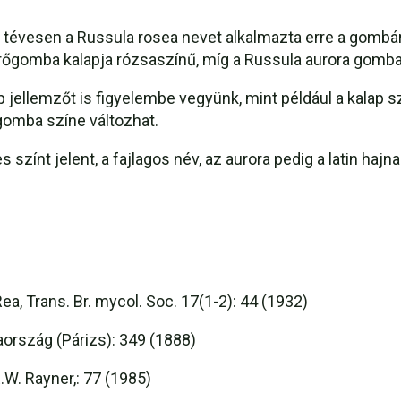
 tévesen a Russula rosea nevet alkalmazta erre a gombár
rőgomba kalapja rózsaszínű, míg a Russula aurora gomba
jellemzőt is figyelembe vegyünk, mint például a kalap s
 gomba színe változhat.
színt jelent, a fajlagos név, az aurora pedig a latin hajn
ea, Trans. Br. mycol. Soc. 17(1-2): 44 (1932)
iaország (Párizs): 349 (1888)
.W. Rayner,: 77 (1985)