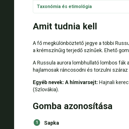
Taxonómia és etimológia
Szinonimák
Amit tudnia kell
Russula aurora Videó
A fő megkülönböztető jegye a többi Russula
a krémszínűig terjedő színűek. Ehető gomb
A Russula aurora lombhullató lombos fák al
hajlamosak ráncosodni és torzulni száraz 
Egyéb nevek: A hímivarsejt:
Hajnali kerec
(Szlovákia).
Gomba azonosítása
Sapka