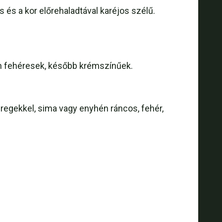
és a kor előrehaladtával karéjos szélű.
n fehéresek, később krémszínűek.
regekkel, sima vagy enyhén ráncos, fehér,