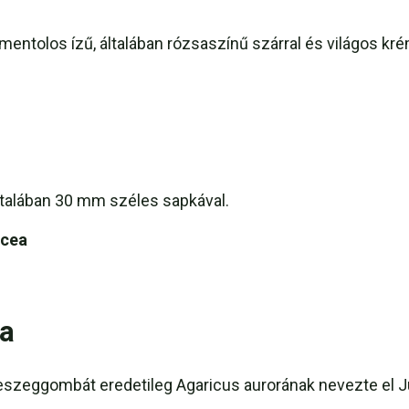
entolos ízű, általában rózsaszínű szárral és világos kré
ltalában 30 mm széles sapkával.
acea
ia
 keszeggombát eredetileg Agaricus aurorának nevezte el