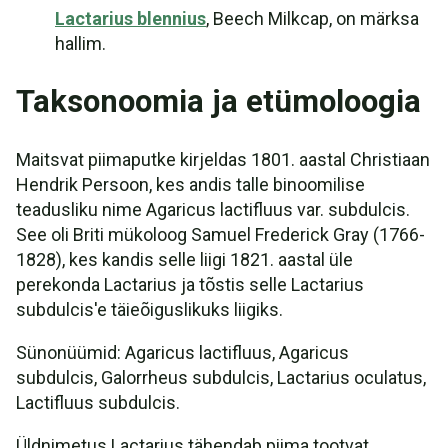
Lactarius blennius
, Beech Milkcap, on märksa
hallim.
Taksonoomia ja etümoloogia
Maitsvat piimaputke kirjeldas 1801. aastal Christiaan
Hendrik Persoon, kes andis talle binoomilise
teadusliku nime Agaricus lactifluus var. subdulcis.
See oli Briti mükoloog Samuel Frederick Gray (1766-
1828), kes kandis selle liigi 1821. aastal üle
perekonda Lactarius ja tõstis selle Lactarius
subdulcis'e täieõiguslikuks liigiks.
Sünonüümid: Agaricus lactifluus, Agaricus
subdulcis, Galorrheus subdulcis, Lactarius oculatus,
Lactifluus subdulcis.
Üldnimetus Lactarius tähendab piima tootvat