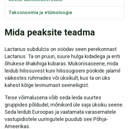
Taksonoomia ja etümoloogia
Mida peaksite teadma
Lactarius subdulcis on söödav seen perekonnast
Lactarius. Ta on pruun, suure hulga kidadega ja eriti
õhukese lihakihiga kübaras. Mükoriisaseene, mida
leidub hilissuvest kuni hilissügiseni pöökide jalamil
väikestes rühmades või üksikult, kus ta on üks
kahest kõige levinumast seeneliigist.
Teise võimalusena võib seda leida suurtes
gruppides põldudel, mõnikord üle saja üksiku seene.
Seda leidub Euroopas ja vaatamata varasematele
vastupidistele uuringutele puudub see Põhja-
Ameerikas.