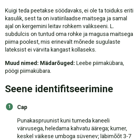
Kuigi teda peetakse söödavaks, ei ole ta toiduks eriti
kasulik, sest ta on ivatiirilaadse maitsega ja samal
ajal on kergemini leitav rohkem valikseeni. L.
subdulcis on tuntud oma rohke ja magusa maitsega
piima poolest, mis erinevalt mõnede sugulaste
lateksist ei värvita kangast kollaseks.
Muud nimed: Mädarõuged:
Leebe piimakübara,
pöögi piimakübara.
Seene identifitseerimine
Cap
Punakaspruunist kuni tumeda kaneeli
värvusega, heledama kahvatu äärega; kumer,
keskel väikese umboga süvenev; läbimõõt 3-7