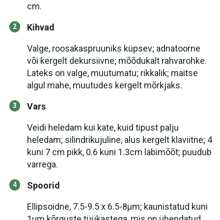
cm.
Kihvad
Valge, roosakaspruuniks küpsev; adnatoorne
või kergelt dekursiivne; mõõdukalt rahvarohke.
Lateks on valge, muutumatu; rikkalik; maitse
algul mahe, muutudes kergelt mõrkjaks.
Vars
Veidi heledam kui kate, kuid tipust palju
heledam; silindrikujuline, alus kergelt klaviitne; 4
kuni 7 cm pikk, 0.6 kuni 1.3cm läbimõõt; puudub
varrega.
Spoorid
Ellipsoidne, 7.5-9.5 x 6.5-8µm; kaunistatud kuni
1µm kõrguste tüükastega, mis on ühendatud