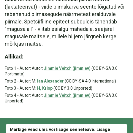
(laktateerivat) - viide piimakarva seente lõigatud või
rebenenud piimasegude näärmetest eralduvale
piimale. Spetsiifiline epiteet subdulcis tähendab
"magusa all" - viitab esialgu mahedale, seejärel
magusale maitsele, millele hiljem järgneb kerge
mõrkjas maitse.
Allikad:
Foto 1 - Autor: Autor:
Jimmie Veitch (jimmiev)
(CC BY-SA 3.0
Portimata)
Foto 2 - Autor: M:
Ian Alexander
(CC BY-SA 4.0 International)
Foto 3 - Autor: M:
H, Krisp
(CC BY 3.0 Unported)
Foto 4 - Autor: Autor:
Jimmie Veitch (jimmiev)
(CC BY-SA 3.0
Unported)