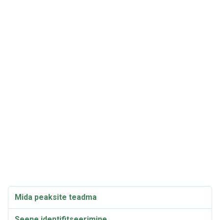
Mida peaksite teadma
Seene identifitseerimine