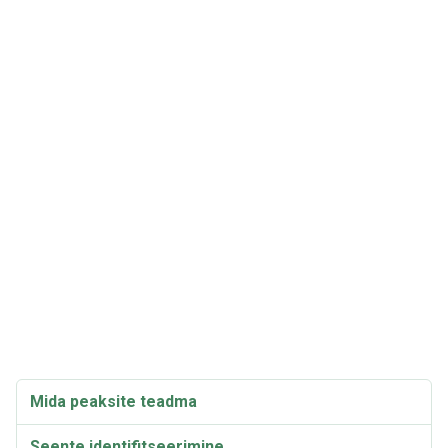
Mida peaksite teadma
Seente identifitseerimine