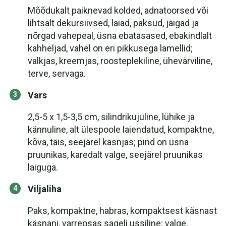
Mõõdukalt paiknevad kolded, adnatoorsed või
lihtsalt dekursiivsed, laiad, paksud, jäigad ja
nõrgad vahepeal, üsna ebatasased, ebakindlalt
kahheljad, vahel on eri pikkusega lamellid;
valkjas, kreemjas, roosteplekiline, ühevärviline,
terve, servaga.
Vars
2,5-5 x 1,5-3,5 cm, silindrikujuline, lühike ja
kännuline, alt ülespoole laiendatud, kompaktne,
kõva, täis, seejärel käsnjas; pind on üsna
pruunikas, karedalt valge, seejärel pruunikas
laiguga.
Viljaliha
Paks, kompaktne, habras, kompaktsest käsnast
käsnani, varreosas sageli ussiline; valge,