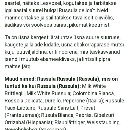
saartel, näiteks Lesvosel, kogutakse ja tarbitakse
igal aastal suurel hulgal Russula delica't. Neid
marineeritakse ja säilitatakse tavaliselt oliiviõlis,
äädikas või soolvees pärast pikemat keetmist.
Ta on üsna kergesti äratuntav üsna suure suuruse,
kaugete ja laiade kidade, üsna ebakorrapärase mütsi
kuju, puuviljalõhna, eriti noorena, mis täiskasvanud
isendil muutub ebameeldivaks, ja lihtsalt pipra
maitse järgi.
Muud nimed: Russula Russula (Russula), mis on
tuntud ka kui Russula (Russula):
Milk White
Brittlegill, Milk White Russula; Colombina Bianca,
Rossola Delicata, Durello, Peperone (Itaalia); Russule
Faux-Lactaire, Russule Sans Lait, Prévat
(Prantsusmaa); Rúsula Blanca, Pebrás, Gibelzuri
Orrizabal (Hispaania); Blaublättriger, Weisstäubling,
Gewöhnlichez (Saksamaa).