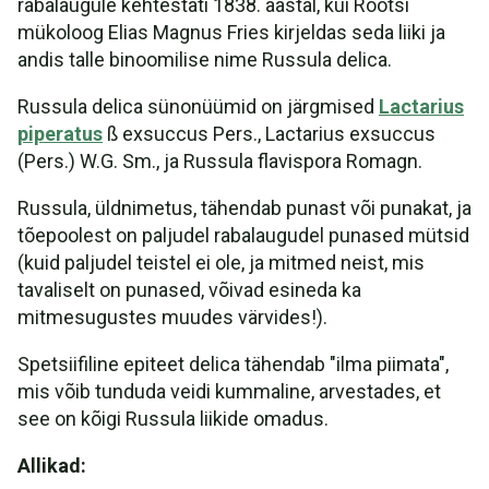
rabalaugule kehtestati 1838. aastal, kui Rootsi
mükoloog Elias Magnus Fries kirjeldas seda liiki ja
andis talle binoomilise nime Russula delica.
Russula delica sünonüümid on järgmised
Lactarius
piperatus
ß exsuccus Pers., Lactarius exsuccus
(Pers.) W.G. Sm., ja Russula flavispora Romagn.
Russula, üldnimetus, tähendab punast või punakat, ja
tõepoolest on paljudel rabalaugudel punased mütsid
(kuid paljudel teistel ei ole, ja mitmed neist, mis
tavaliselt on punased, võivad esineda ka
mitmesugustes muudes värvides!).
Spetsiifiline epiteet delica tähendab "ilma piimata",
mis võib tunduda veidi kummaline, arvestades, et
see on kõigi Russula liikide omadus.
Allikad: