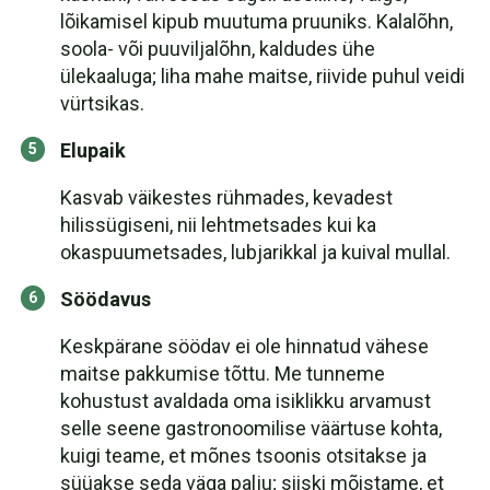
lõikamisel kipub muutuma pruuniks. Kalalõhn,
soola- või puuviljalõhn, kaldudes ühe
ülekaaluga; liha mahe maitse, riivide puhul veidi
vürtsikas.
Elupaik
Kasvab väikestes rühmades, kevadest
hilissügiseni, nii lehtmetsades kui ka
okaspuumetsades, lubjarikkal ja kuival mullal.
Söödavus
Keskpärane söödav ei ole hinnatud vähese
maitse pakkumise tõttu. Me tunneme
kohustust avaldada oma isiklikku arvamust
selle seene gastronoomilise väärtuse kohta,
kuigi teame, et mõnes tsoonis otsitakse ja
süüakse seda väga palju; siiski mõistame, et