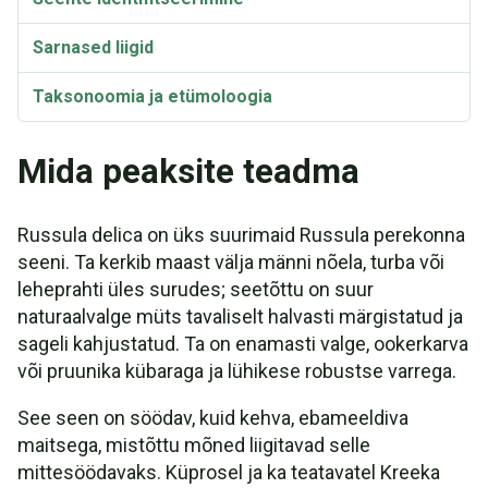
Sarnased liigid
Taksonoomia ja etümoloogia
Mida peaksite teadma
Russula delica on üks suurimaid Russula perekonna
seeni. Ta kerkib maast välja männi nõela, turba või
leheprahti üles surudes; seetõttu on suur
naturaalvalge müts tavaliselt halvasti märgistatud ja
sageli kahjustatud. Ta on enamasti valge, ookerkarva
või pruunika kübaraga ja lühikese robustse varrega.
See seen on söödav, kuid kehva, ebameeldiva
maitsega, mistõttu mõned liigitavad selle
mittesöödavaks. Küprosel ja ka teatavatel Kreeka