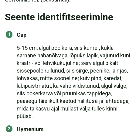
Seente identifitseerimine
Cap
5-15 cm, algul poolkera, siis kumer, kukla
sarnane nabanõlvaga, lõpuks lapik, vajunud kuni
kraatri- või lehvikukujuline; serv algul pikalt
sissepoole rullunud, siis sirge, peenike, lainjas,
lohvakas, mitte sooneline; kuiv pind, karedat,
läbipaistmatut, ka vähe vildistunud, algul valge,
siis ookerkarva või pruunikas täppidega,
peaaegu täielikult kaetud hallituse ja lehtedega,
mida ta kasvu ajal mullast välja tulles kinni
püüab.
Hymenium