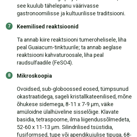
see kuulub tähelepanu väärivasse
gastronoomilisse ja kultuurilisse traditsiooni.
Keemilised reaktsioonid
Ta annab kiire reaktsiooni tumerohelisele, liha
peal Guaiacum-tinktuurile; ta annab aeglase
reaktsiooni kahvaturoosale, liha peal
raudsulfaadile (FeSO4).
Mikroskoopia
Ovoidsed, sub-globoossed eosed, tümpsunud
okastraatidega, sageli kristallkateenilised, mõne
õhukese sidemega, 8-11 x 7-9 µm, väike
amüloidne ülalhüveline sisselõige. Klavate
basidia, tetraspoorne, ilma liigendussõlmedeta,
52-60 x 11-13 µm. Silindrilised tsüstidia,
fusiformsed, tupe või apendikujulise tipuga, 68-