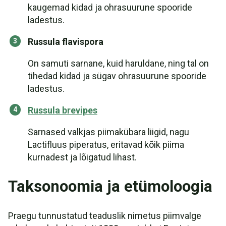
kaugemad kidad ja ohrasuurune spooride
ladestus.
Russula flavispora
On samuti sarnane, kuid haruldane, ning tal on
tihedad kidad ja sügav ohrasuurune spooride
ladestus.
Russula brevipes
Sarnased valkjas piimakübara liigid, nagu
Lactifluus piperatus, eritavad kõik piima
kurnadest ja lõigatud lihast.
Taksonoomia ja etümoloogia
Praegu tunnustatud teaduslik nimetus piimvalge