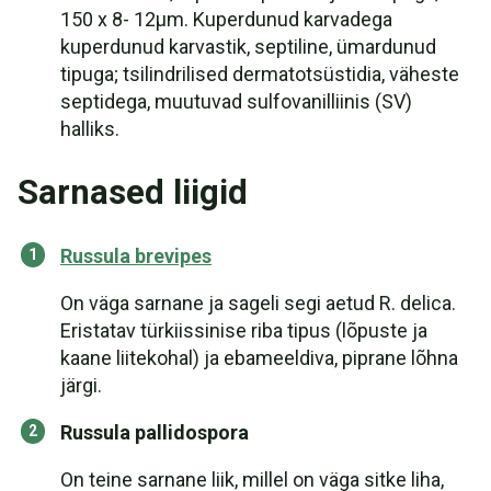
150 x 8- 12µm. Kuperdunud karvadega
kuperdunud karvastik, septiline, ümardunud
tipuga; tsilindrilised dermatotsüstidia, väheste
septidega, muutuvad sulfovanilliinis (SV)
halliks.
Sarnased liigid
Russula brevipes
On väga sarnane ja sageli segi aetud R. delica.
Eristatav türkiissinise riba tipus (lõpuste ja
kaane liitekohal) ja ebameeldiva, piprane lõhna
järgi.
Russula pallidospora
On teine sarnane liik, millel on väga sitke liha,