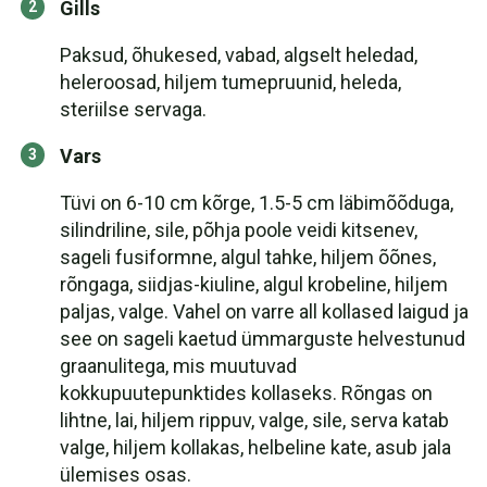
Gills
Paksud, õhukesed, vabad, algselt heledad,
heleroosad, hiljem tumepruunid, heleda,
steriilse servaga.
Vars
Tüvi on 6-10 cm kõrge, 1.5-5 cm läbimõõduga,
silindriline, sile, põhja poole veidi kitsenev,
sageli fusiformne, algul tahke, hiljem õõnes,
rõngaga, siidjas-kiuline, algul krobeline, hiljem
paljas, valge. Vahel on varre all kollased laigud ja
see on sageli kaetud ümmarguste helvestunud
graanulitega, mis muutuvad
kokkupuutepunktides kollaseks. Rõngas on
lihtne, lai, hiljem rippuv, valge, sile, serva katab
valge, hiljem kollakas, helbeline kate, asub jala
ülemises osas.