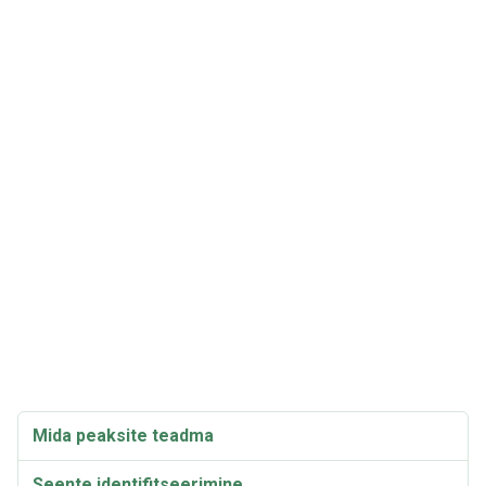
Mida peaksite teadma
Seente identifitseerimine