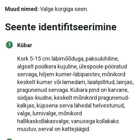
Muud nimed:
Valge korgiga seen.
Seente identifitseerimine
Kübar
Kork 5-15 cm läbimõõduga, paksukihiline,
algselt poolkera kujuline, ülespoole pööratud
servaga, hiljem kumer-läbipaistev, mõnikord
keskelt kumer või lamedam, laialipillitud, lainjas,
pragunenud servaga. Kübara pind on karvane,
siidjas-kiudne, keskelt mõnikord pragunenud-
kalkjas, küpsena serva lähedal helvestunud,
valge, lumivalge, mõnikord
hallikaskollakasvalge, vanusega kollakaks
muutuv, serval on kattejäägid.