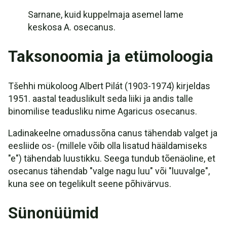
Sarnane, kuid kuppelmaja asemel lame
keskosa A. osecanus.
Taksonoomia ja etümoloogia
Tšehhi mükoloog Albert Pilát (1903-1974) kirjeldas
1951. aastal teaduslikult seda liiki ja andis talle
binomilise teadusliku nime Agaricus osecanus.
Ladinakeelne omadussõna canus tähendab valget ja
eesliide os- (millele võib olla lisatud hääldamiseks
"e") tähendab luustikku. Seega tundub tõenäoline, et
osecanus tähendab "valge nagu luu" või "luuvalge",
kuna see on tegelikult seene põhivärvus.
Sünonüümid