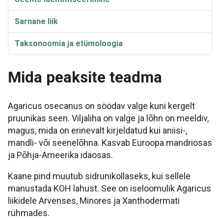
Sarnane liik
Taksonoomia ja etümoloogia
Sünonüümid
Mida peaksite teadma
Agaricus osecanus on söödav valge kuni kergelt
pruunikas seen. Viljaliha on valge ja lõhn on meeldiv,
magus, mida on erinevalt kirjeldatud kui aniisi-,
mandli- või seenelõhna. Kasvab Euroopa mandriosas
ja Põhja-Ameerika idaosas.
Kaane pind muutub sidrunikollaseks, kui sellele
manustada KOH lahust. See on iseloomulik Agaricus
liikidele Arvenses, Minores ja Xanthodermati
rühmades.