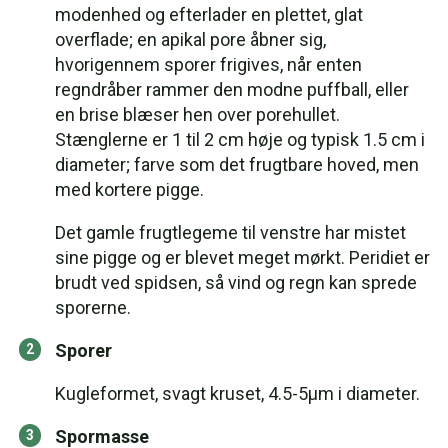
modenhed og efterlader en plettet, glat
overflade; en apikal pore åbner sig,
hvorigennem sporer frigives, når enten
regndråber rammer den modne puffball, eller
en brise blæser hen over porehullet.
Stænglerne er 1 til 2 cm høje og typisk 1.5 cm i
diameter; farve som det frugtbare hoved, men
med kortere pigge.
Det gamle frugtlegeme til venstre har mistet
sine pigge og er blevet meget mørkt. Peridiet er
brudt ved spidsen, så vind og regn kan sprede
sporerne.
Sporer
Kugleformet, svagt kruset, 4.5-5µm i diameter.
Spormasse