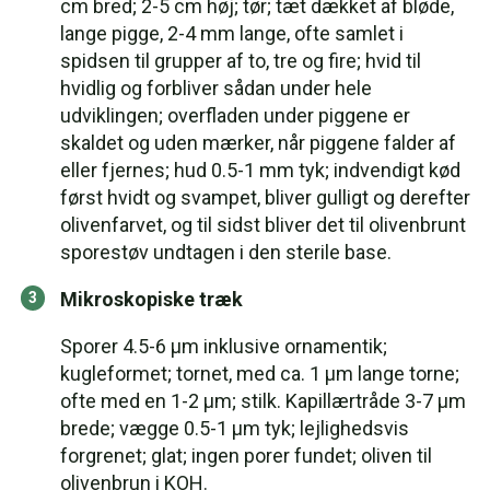
cm bred; 2-5 cm høj; tør; tæt dækket af bløde,
lange pigge, 2-4 mm lange, ofte samlet i
spidsen til grupper af to, tre og fire; hvid til
hvidlig og forbliver sådan under hele
udviklingen; overfladen under piggene er
skaldet og uden mærker, når piggene falder af
eller fjernes; hud 0.5-1 mm tyk; indvendigt kød
først hvidt og svampet, bliver gulligt og derefter
olivenfarvet, og til sidst bliver det til olivenbrunt
sporestøv undtagen i den sterile base.
Mikroskopiske træk
Sporer 4.5-6 µm inklusive ornamentik;
kugleformet; tornet, med ca. 1 µm lange torne;
ofte med en 1-2 µm; stilk. Kapillærtråde 3-7 µm
brede; vægge 0.5-1 µm tyk; lejlighedsvis
forgrenet; glat; ingen porer fundet; oliven til
olivenbrun i KOH.