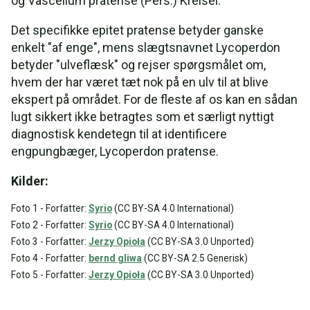
og Vascellum pratense (Pers.) Kreisel.
Det specifikke epitet pratense betyder ganske
enkelt "af enge", mens slægtsnavnet Lycoperdon
betyder "ulveflæsk" og rejser spørgsmålet om,
hvem der har været tæt nok på en ulv til at blive
ekspert på området. For de fleste af os kan en sådan
lugt sikkert ikke betragtes som et særligt nyttigt
diagnostisk kendetegn til at identificere
engpungbæger, Lycoperdon pratense.
Kilder:
Foto 1 - Forfatter:
Syrio
(CC BY-SA 4.0 International)
Foto 2 - Forfatter:
Syrio
(CC BY-SA 4.0 International)
Foto 3 - Forfatter:
Jerzy Opioła
(CC BY-SA 3.0 Unported)
Foto 4 - Forfatter:
bernd gliwa
(CC BY-SA 2.5 Generisk)
Foto 5 - Forfatter:
Jerzy Opioła
(CC BY-SA 3.0 Unported)