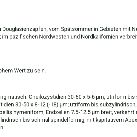
den Douglasienzapfen; vom Spätsommer in Gebieten mit Ne
; im pazifischen Nordwesten und Nordkalifornien verbr
schem Wert zu sein.
rigmatisch. Cheilozystidien 30-60 x 5-6 µm; utriform bis 
idien 30-50 x 8-12 (-18) µm; utriform bis subzylindrisch
ipellis hymeniform; Endzellen 7.5-12.5 µm breit, verkehrt 
indrisch bis schmal spindelförmig, mit kapitativem Apex, 
n.