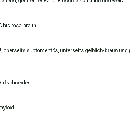
gehend, gestreifter Rand; Fruchtfleisch dünn und weiß.
ß bis rosa-braun.
iß, oberseits subtomentös, unterseits gelblich-braun und
Aufschneiden..
amyloid.