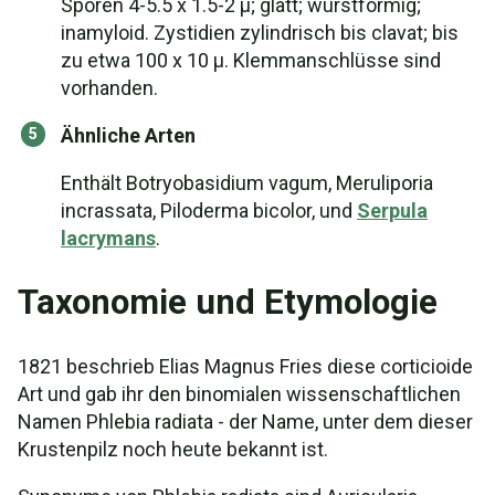
Sporen 4-5.5 x 1.5-2 µ; glatt; wurstförmig;
inamyloid. Zystidien zylindrisch bis clavat; bis
zu etwa 100 x 10 µ. Klemmanschlüsse sind
vorhanden.
Ähnliche Arten
Enthält Botryobasidium vagum, Meruliporia
incrassata, Piloderma bicolor, und
Serpula
lacrymans
.
Taxonomie und Etymologie
1821 beschrieb Elias Magnus Fries diese corticioide
Art und gab ihr den binomialen wissenschaftlichen
Namen Phlebia radiata - der Name, unter dem dieser
Krustenpilz noch heute bekannt ist.