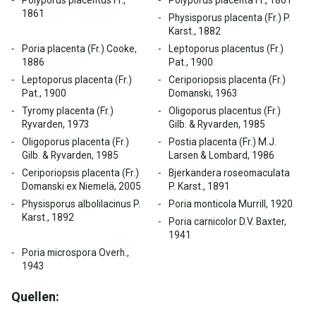
Polyporus placentus Fr.,
Polyporus placenta Fr., 1861
1861
Physisporus placenta (Fr.) P.
Karst., 1882
Poria placenta (Fr.) Cooke,
Leptoporus placentus (Fr.)
1886
Pat., 1900
Leptoporus placenta (Fr.)
Ceriporiopsis placenta (Fr.)
Pat., 1900
Domanski, 1963
Tyromy placenta (Fr.)
Oligoporus placentus (Fr.)
Ryvarden, 1973
Gilb. & Ryvarden, 1985
Oligoporus placenta (Fr.)
Postia placenta (Fr.) M.J.
Gilb. & Ryvarden, 1985
Larsen & Lombard, 1986
Ceriporiopsis placenta (Fr.)
Bjerkandera roseomaculata
Domanski ex Niemelä, 2005
P. Karst., 1891
Physisporus albolilacinus P.
Poria monticola Murrill, 1920
Karst., 1892
Poria carnicolor D.V. Baxter,
1941
Poria microspora Overh.,
1943
Quellen: