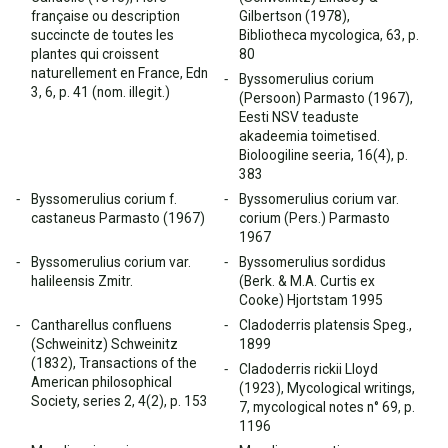
française ou description
Gilbertson (1978),
succincte de toutes les
Bibliotheca mycologica, 63, p.
plantes qui croissent
80
naturellement en France, Edn
Byssomerulius corium
3, 6, p. 41 (nom. illegit.)
(Persoon) Parmasto (1967),
Eesti NSV teaduste
akadeemia toimetised.
Bioloogiline seeria, 16(4), p.
383
Byssomerulius corium f.
Byssomerulius corium var.
castaneus Parmasto (1967)
corium (Pers.) Parmasto
1967
Byssomerulius corium var.
Byssomerulius sordidus
halileensis Zmitr.
(Berk. & M.A. Curtis ex
Cooke) Hjortstam 1995
Cantharellus confluens
Cladoderris platensis Speg.,
(Schweinitz) Schweinitz
1899
(1832), Transactions of the
Cladoderris rickii Lloyd
American philosophical
(1923), Mycological writings,
Society, series 2, 4(2), p. 153
7, mycological notes n° 69, p.
1196