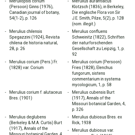
Meruliopsis corium
Merulius aurantiacus
(Persoon) Ginns (1976),
Klotzsch (1836), in Berkeley,
Canadian journal of botany,
Die englische Flora von Sir
54(1-2), p. 126
J.E. Smith, Pilze, 5(2), p. 128
(nom. illegit.)
Merulius chilensis
Merulius confluens
Spegazzini (1924), Revista
Schweinitz (1822), Schriften
chilena de historia natural,
der naturforschenden
28, p. 26
Gesellschaft zu Leipzig, 1, p.
92
Merulius corium (Pers.) Fr.
Merulius corium (Persoon)
(1828) var. Corium
Fries (1828), Elenchus
fungorum, sistens
commentarium in systema
mycologicum, 1, p. 58
Merulius corium f. alutaceus
Merulius cubensis Burt
Bres. (1901)
(1917), Annals of the
Missouri botanical Garden, 4,
p. 326
Merulius deglubens
Merulius dubiosus Bres. ex
(Berkeley & M.A. Curtis) Burt
Rick, 1938
(1917), Annals of the
Merulius dubiosus var.
Missouri botanical Garden, 4,