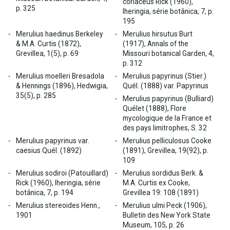
coriaceus Rick (1960),
p. 325
Iheringia, série botânica, 7, p.
195
Merulius haedinus Berkeley
Merulius hirsutus Burt
& M.A. Curtis (1872),
(1917), Annals of the
Grevillea, 1(5), p. 69
Missouri botanical Garden, 4,
p. 312
Merulius moelleri Bresadola
Merulius papyrinus (Stier.)
& Hennings (1896), Hedwigia,
Quél. (1888) var. Papyrinus
35(5), p. 285
Merulius papyrinus (Bulliard)
Quélet (1888), Flore
mycologique de la France et
des pays limitrophes, S. 32
Merulius papyrinus var.
Merulius pelliculosus Cooke
caesius Quél. (1892)
(1891), Grevillea, 19(92), p.
109
Merulius sodiroi (Patouillard)
Merulius sordidus Berk. &
Rick (1960), Iheringia, série
M.A. Curtis ex Cooke,
botânica, 7, p. 194
Grevillea 19: 108 (1891)
Merulius stereoides Henn.,
Merulius ulmi Peck (1906),
1901
Bulletin des New York State
Museum, 105, p. 26