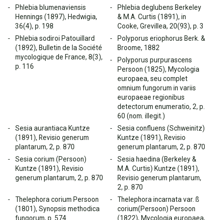
Phlebia blumenaviensis
Phlebia deglubens Berkeley
Hennings (1897), Hedwigia,
& M.A. Curtis (1891), in
36(4), p. 198
Cooke, Grevillea, 20(93), p. 3
Phlebia sodiroi Patouillard
Polyporus eriophorus Berk. &
(1892), Bulletin de la Société
Broome, 1882
mycologique de France, 8(3),
Polyporus purpurascens
p. 116
Persoon (1825), Mycologia
europaea, seu complet
omnium fungorum in variis
europaeae regionibus
detectorum enumeratio, 2, p.
60 (nom. illegit.)
Sesia aurantiaca Kuntze
Sesia confluens (Schweinitz)
(1891), Revisio generum
Kuntze (1891), Revisio
plantarum, 2, p. 870
generum plantarum, 2, p. 870
Sesia corium (Persoon)
Sesia haedina (Berkeley &
Kuntze (1891), Revisio
M.A. Curtis) Kuntze (1891),
generum plantarum, 2, p. 870
Revisio generum plantarum,
2, p. 870
Thelephora corium Persoon
Thelephora incarnata var. ß
(1801), Synopsis methodica
corium(Persoon) Persoon
fungorum, p. 574
(1822), Mycologia europaea,