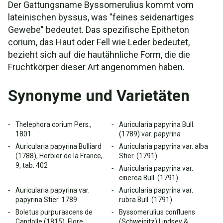
Der Gattungsname Byssomerulius kommt vom
lateinischen byssus, was "feines seidenartiges
Gewebe" bedeutet. Das spezifische Epitheton
corium, das Haut oder Fell wie Leder bedeutet,
bezieht sich auf die hautähnliche Form, die die
Fruchtkörper dieser Art angenommen haben.
Synonyme und Varietäten
Thelephora corium Pers.,
Auricularia papyrina Bull.
1801
(1789) var. papyrina
Auricularia papyrina Bulliard
Auricularia papyrina var. alba
(1788), Herbier de la France,
Stier. (1791)
9, tab. 402
Auricularia papyrina var.
cinerea Bull. (1791)
Auricularia papyrina var.
Auricularia papyrina var.
papyrina Stier. 1789
rubra Bull. (1791)
Boletus purpurascens de
Byssomerulius confluens
Candolle (1815), Flore
(Schweinitz) Lindsey &