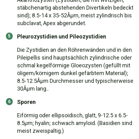
stäbchenartig abstehenden Divertikeln bedeckt
sind); 8.5-14 x 35-52Âµm, meist zylindrisch bis
subclavat, Apex abgerundet.
Pleurozystidien und Pileozystidien
Die Zystidien an den Röhrenwänden und in den
Pileipellis sind hauptsächlich zylindrische oder
schmal kegelförmige Gloeozysten (gefüllt mit
öligem/körnigem dunkel gefärbtem Material);
8.5-12.5Âµm Durchmesser und typischerweise
30Âµm lang..
Sporen
Eiförmig oder ellipsoidisch, glatt, 9-12.5 x 6.5-
8.5µm; hyalin; schwach amyloid. (Basidien sind
meist zweispaltig.)