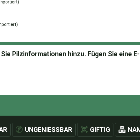
nportiert)
)
portiert)
AR
UNGENIESSBAR
GIFTIG
NAM