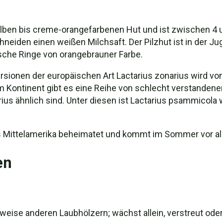
ben bis creme-orangefarbenen Hut und ist zwischen 4 un
chneiden einen weißen Milchsaft. Der Pilzhut ist in de
rische Ringe von orangebrauner Farbe.
sionen der europäischen Art Lactarius zonarius wird vo
m Kontinent gibt es eine Reihe von schlecht verstandenen
rius ähnlich sind. Unter diesen ist Lactarius psammicol
s Mittelamerika beheimatet und kommt im Sommer vor all
en
eise anderen Laubhölzern; wächst allein, verstreut ode