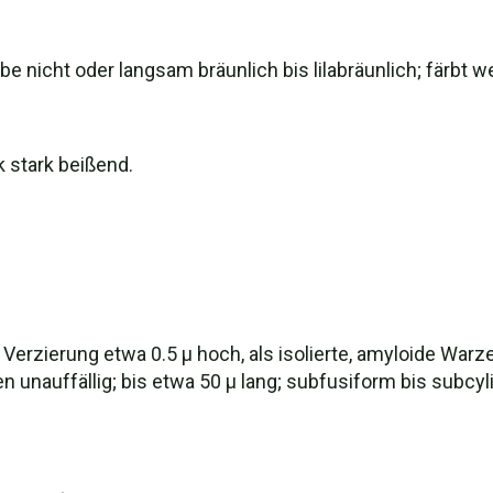
e nicht oder langsam bräunlich bis lilabräunlich; färbt 
 stark beißend.
id; Verzierung etwa 0.5 µ hoch, als isolierte, amyloide War
n unauffällig; bis etwa 50 µ lang; subfusiform bis subcyli