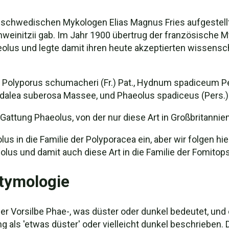
chwedischen Mykologen Elias Magnus Fries aufgestellt,
initzii gab. Im Jahr 1900 übertrug der französische My
aeolus und legte damit ihren heute akzeptierten wissens
Polyporus schumacheri (Fr.) Pat., Hydnum spadiceum Pers
aedalea suberosa Massee, und Phaeolus spadiceus (Pers.)
 Gattung Phaeolus, von der nur diese Art in Großbritanni
us in die Familie der Polyporacea ein, aber wir folgen 
lus und damit auch diese Art in die Familie der Fomitops
Etymologie
Vorsilbe Phae-, was düster oder dunkel bedeutet, und o
ng als 'etwas düster' oder vielleicht dunkel beschrieben.