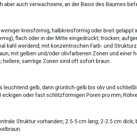
ch aber auch verwachsene, an der Basis des Baumes befe
niger kreisförmig, halbkreisförmig oder breit gelappt 
mig), flach oder in der Mitte eingedrückt; trocken; aufg
l kahl werdend; mit konzentrischen Farb- und Strukturzo
raun, mit gelben und/oder olivfarbenen Zonen und einer h
 hellere, samtige Zonen sind oft sofort braun.
is leuchtend gelb, dann grünlich-gelb bis oliv und schlie
3 eckigen oder fast schlitzförmigen Poren pro mm; Röhre
trale Struktur vorhanden; 2.5-5 cm lang; 2-2.5 cm dick; 
elbraun.