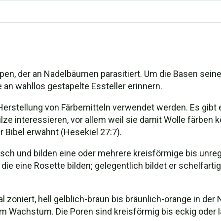
ypen, der an Nadelbäumen parasitiert. Um die Basen seine
 an wahllos gestapelte Essteller erinnern.
r Herstellung von Färbemitteln verwendet werden. Es gibt 
lze interessieren, vor allem weil sie damit Wolle färben 
r Bibel erwähnt (Hesekiel 27:7).
strisch und bilden eine oder mehrere kreisförmige bis u
die eine Rosette bilden; gelegentlich bildet er schelfart
al zoniert, hell gelblich-braun bis bräunlich-orange in de
 im Wachstum. Die Poren sind kreisförmig bis eckig oder 