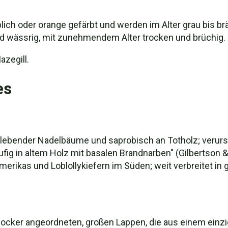
lich oder orange gefärbt und werden im Alter grau bis brä
nd wässrig, mit zunehmendem Alter trocken und brüchig.
azegill.
es
 lebender Nadelbäume und saprobisch an Totholz; verursa
ufig in altem Holz mit basalen Brandnarben" (Gilbertson 
erikas und Loblollykiefern im Süden; weit verbreitet i
cker angeordneten, großen Lappen, die aus einem einzig