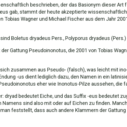
nschaftlich beschrieben, der das Basionym dieser Art fes
us gab, stammt der heute akzeptierte wissenschaftlic
 Tobias Wagner und Michael Fischer aus dem Jahr 2001.
 Boletus dryadeus Pers., Polyporus dryadeus (Pers.) Fr.
t der Gattung Pseudoinonotus, die 2001 von Tobias Wag
ch zusammen aus Pseudo- (falsch), was leicht mit ino-
 Endung -us dient lediglich dazu, den Namen in ein latini
 Pseudoinonotus eher wie Inonotus-Pilze aussehen, die f
er: dryad bedeutet Eiche, und das Suffix -eus bedeutet zu
en Namens sind also mit oder auf Eichen zu finden. Man
s man feststellt, dass auch andere Klammern der Gattung