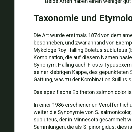
Beide Arten haben einen weniger gut 
Taxonomie und Etymolo
Die Art wurde erstmals 1874 von dem amer
beschrieben, und zwar anhand von Exemplar
Mykologe Roy Halling Boletus subluteus (
Kombination, die auf diesem Namen basiert
Synonym. Halling auch Frosts Typusexemp
seiner klebrigen Kappe, des gepunkteten St
Gattung, was zu der Kombination Suillus s
Das spezifische Epitheton salmonicolor is
In einer 1986 erschienenen Veröffentlichu
weiter die Synonymie von S. salmonicolor, 
subluteus, der in Minnesota gesammelt wurd
Sammlungen, die als S. pinorigidus; dies i