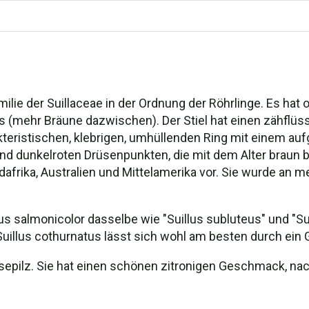
amilie der Suillaceae in der Ordnung der Röhrlinge. Es hat 
is (mehr Bräune dazwischen). Der Stiel hat einen zähflüs
kteristischen, klebrigen, umhüllenden Ring mit einem au
 dunkelroten Drüsenpunkten, die mit dem Alter braun b
üdafrika, Australien und Mittelamerika vor. Sie wurde an 
lus salmonicolor dasselbe wie "Suillus subluteus" und "Sui
uillus cothurnatus lässt sich wohl am besten durch ein G
eisepilz. Sie hat einen schönen zitronigen Geschmack, n