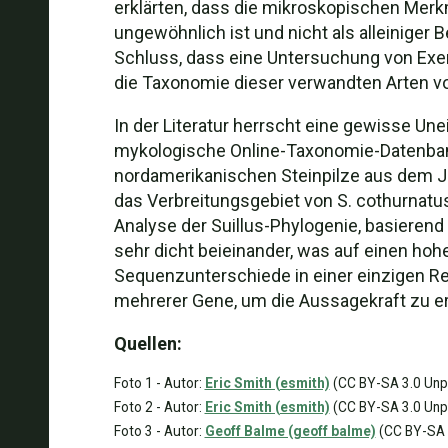
erklärten, dass die mikroskopischen Merkma
ungewöhnlich ist und nicht als alleinige
Schluss, dass eine Untersuchung von Exem
die Taxonomie dieser verwandten Arten vol
In der Literatur herrscht eine gewisse Unei
mykologische Online-Taxonomie-Datenbank
nordamerikanischen Steinpilze aus dem Jah
das Verbreitungsgebiet von S. cothurnatu
Analyse der Suillus-Phylogenie, basierend 
sehr dicht beieinander, was auf einen hoh
Sequenzunterschiede in einer einzigen Re
mehrerer Gene, um die Aussagekraft zu e
Quellen:
Foto 1 - Autor:
Eric Smith (esmith)
(CC BY-SA 3.0 Unpo
Foto 2 - Autor:
Eric Smith (esmith)
(CC BY-SA 3.0 Unpo
Foto 3 - Autor:
Geoff Balme (geoff balme)
(CC BY-SA 3