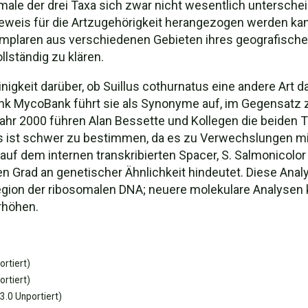
le der drei Taxa sich zwar nicht wesentlich unterscheide
r Beweis für die Artzugehörigkeit herangezogen werden 
plaren aus verschiedenen Gebieten ihres geografischen
lständig zu klären.
nigkeit darüber, ob Suillus cothurnatus eine andere Art dar
 MycoBank führt sie als Synonyme auf, im Gegensatz zu
r 2000 führen Alan Bessette und Kollegen die beiden Ta
s ist schwer zu bestimmen, da es zu Verwechslungen mit 
auf dem internen transkribierten Spacer, S. Salmonicolor 
en Grad an genetischer Ähnlichkeit hindeutet. Diese Anal
gion der ribosomalen DNA; neuere molekulare Analysen k
rhöhen.
rtiert)
rtiert)
.0 Unportiert)