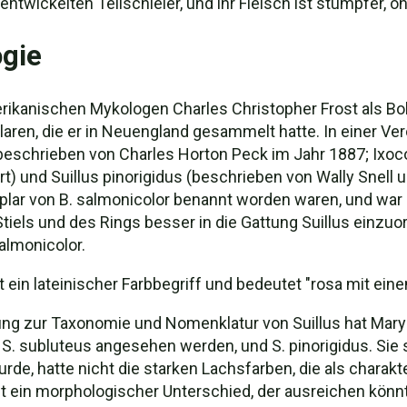
entwickelten Teilschleier, und ihr Fleisch ist stumpfer,
gie
ikanischen Mykologen Charles Christopher Frost als Bo
en, die er in Neuengland gesammelt hatte. In einer Verö
beschrieben von Charles Horton Peck im Jahr 1887; Ixoc
) und Suillus pinorigidus (beschrieben von Wally Snell u
lar von B. salmonicolor benannt worden waren, und war 
iels und des Rings besser in die Gattung Suillus einzuord
almonicolor.
t ein lateinischer Farbbegriff und bedeutet "rosa mit ein
ng zur Taxonomie und Nomenklatur von Suillus hat Mary E
S. subluteus angesehen werden, und S. pinorigidus. Sie st
e, hatte nicht die starken Lachsfarben, die als charakte
st ein morphologischer Unterschied, der ausreichen könnt