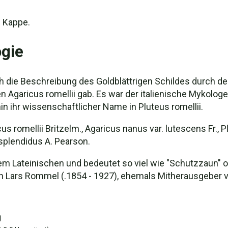
e Kappe.
gie
h die Beschreibung des Goldblättrigen Schildes durch 
n Agaricus romellii gab. Es war der italienische Mykolog
in ihr wissenschaftlicher Name in Pluteus romellii.
 romellii Britzelm., Agaricus nanus var. lutescens Fr., Plu
 splendidus A. Pearson.
 Lateinischen und bedeutet so viel wie "Schutzzaun" od
n Lars Rommel (.1854 - 1927), ehemals Mitherausgeber 
)