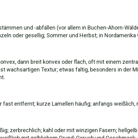
stämmen und -abfällen (vor allem in Buchen-Ahorn-Wälde
zeln oder gesellig; Sommer und Herbst; in Nordamerika w
nvex, dann breit konvex oder flach, oft mit einem zentral
fast wachsartigen Textur; etwas faltig, besonders in der M
mt.
der fast entfernt; kurze Lamellen häufig; anfangs weißlich
g; zerbrechlich; kahl oder mit winzigen Fasern; hellgelb bi
weißlich mit gelblichem Grund; Geruch und Geschmack: