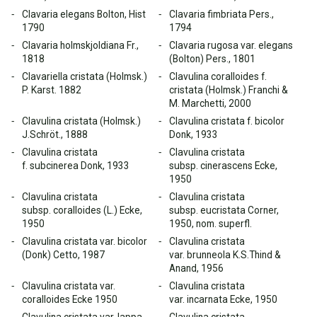
Clavaria elegans Bolton, Hist
Clavaria fimbriata Pers.,
1790
1794
Clavaria holmskjoldiana Fr.,
Clavaria rugosa var. elegans
1818
(Bolton) Pers., 1801
Clavariella cristata (Holmsk.)
Clavulina coralloides f.
P. Karst. 1882
cristata (Holmsk.) Franchi &
M. Marchetti, 2000
Clavulina cristata (Holmsk.)
Clavulina cristata f. bicolor
J.Schröt., 1888
Donk, 1933
Clavulina cristata
Clavulina cristata
f. subcinerea Donk, 1933
subsp. cinerascens Ecke,
1950
Clavulina cristata
Clavulina cristata
subsp. coralloides (L.) Ecke,
subsp. eucristata Corner,
1950
1950, nom. superfl.
Clavulina cristata var. bicolor
Clavulina cristata
(Donk) Cetto, 1987
var. brunneola K.S.Thind &
Anand, 1956
Clavulina cristata var.
Clavulina cristata
coralloides Ecke 1950
var. incarnata Ecke, 1950