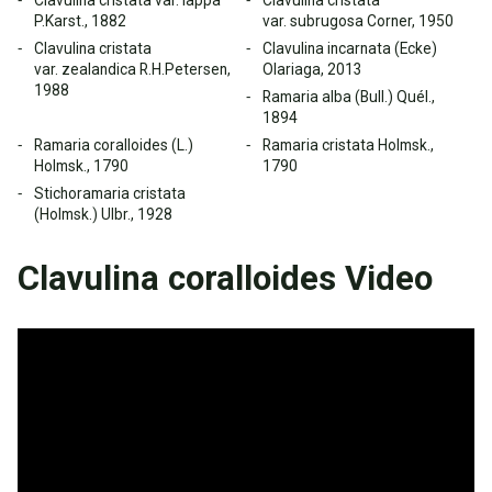
Clavulina cristata var. lappa
Clavulina cristata
P.Karst., 1882
var. subrugosa Corner, 1950
Clavulina cristata
Clavulina incarnata (Ecke)
var. zealandica R.H.Petersen,
Olariaga, 2013
1988
Ramaria alba (Bull.) Quél.,
1894
Ramaria coralloides (L.)
Ramaria cristata Holmsk.,
Holmsk., 1790
1790
Stichoramaria cristata
(Holmsk.) Ulbr., 1928
Clavulina coralloides Video