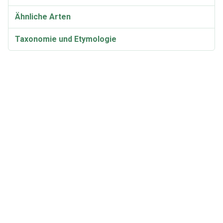
Ähnliche Arten
Taxonomie und Etymologie
Chemie
Synonyme und Varietäten
Clavulina coralloides Video