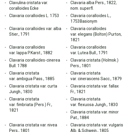
Clavulina cristata var.
Clavaria alba Pers., 1822,
coralloides Ecke
nom. superfl.
Clavaria coralloides L. 1753
Clavaria coralloides L.,
1753Basionym
Clavaria coralloides var. alba
Clavaria coralloides
Stier., 1791
var. elegans (Bolton) Purton,
1821
Clavaria coralloides
Clavaria coralloides
var. lappa P.Karst., 1882
var. Lutea Bull., 1791
Clavaria coralloides-cinerea
Clavaria cristata (Holmsk.)
Bull. 1788
Pers., 1801
Clavaria cristata
Clavaria cristata
var. ambigua Pass., 1885
var. cinerascens Sacc., 1879
Clavaria cristata var. curta
Clavaria cristata var. fallax
Jungh., 1830
Fr., 1821
Clavaria cristata
Clavaria cristata
var. fimbriata (Pers.) Fr.,
var. flexuosa Jungh., 1830
1821
Clavaria cristata var. minor
Pat., 1884
Clavaria cristata var. nivea
Clavaria cristata var. vulgaris
Pers., 1801
Alb. & Schwein., 1805