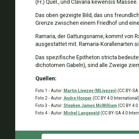
(Fr.) Quél., und Clavaria kewensis Massee.
Das oben gezeigte Bild, das uns freundlich
Grenze zwischen einem Friedhof und eine
Ramaria, der Gattungsname, kommt von Ram
ausgestattet mit. Ramaria-Korallenarten s
Das spezifische Epitheton stricta bedeute
dichotomen Gabeln), sind alle Zweige ziem
Quellen:
Foto 1 - Autor:
Martin Livezey (MLivezey)
(CC BY-SA 3
Foto 2 - Autor:
Andre Hosper
(CC BY 4.0 International
Foto 3 - Autor:
Stephen James McWilliam
(CC BY 4.0 
Foto 4 - Autor:
Michel Langeveld
(CC BY-SA 4.0 Intern