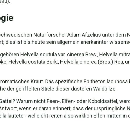
990).
gie
 schwedischen Naturforscher Adam Afzelius unter dem N
; dies ist bis heute sein allgemein anerkannter wissens
ren Helvella scutula var. cinerea Bres., Helvella mitra L.
, Helvella costata Berk., Helvella cinerea (Bres.) Rea, und
 aromatisches Kraut. Das spezifische Epitheton lacunosa b
he der geriffelten Stiele dieser düsteren Waldpilze.
ttel? Warum nicht Feen-, Elfen- oder Koboldsattel, wer
Antwort, wenn er daran erinnert, dass der ursprüngliche 
la lautete - vielleicht reiten also wirklich Elfen mitten i