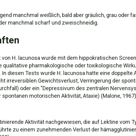
ugend manchmal weißlich, bald aber gräulich, grau oder fa
oder manchmal scharf und zweischneidig.
aften
ät von H. lacunosa wurde mit dem hippokratischen Screen
e qualitative pharmakologische oder toxikologische Wirk
In diesen Tests wurde H. lacunosa hatte eine doppelte Ak
ht irreversiblen Gewichtsverlust, Verringerung der spont
 Durchfall) oder ein "Depressivum des zentralen Nervensy
 spontanen motorischen Aktivität, Ataxie) (Malone, 1967)
inierende Aktivität nachgewiesen, die auf Lektine vom T
rte zu einem zunehmenden Verlust der hämagglutinieren