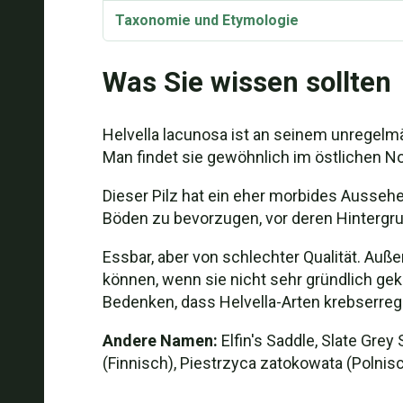
Taxonomie und Etymologie
Helvella lacunosa Anmerkungen zum Koc
Was Sie wissen sollten
Das Rezept: Rindergulasch mit schwarzen 
Helvella lacunosa ist an seinem unregelmä
Rezept: Tag- und Nacht-Reis
Man findet sie gewöhnlich im östlichen 
Rezept: Schwarzäugige Nudeln
Dieser Pilz hat ein eher morbides Aussehen
Böden zu bevorzugen, vor deren Hintergrun
Essbar, aber von schlechter Qualität. Au
können, wenn sie nicht sehr gründlich ge
Bedenken, dass Helvella-Arten krebserreg
Andere Namen:
Elfin's Saddle, Slate Grey
(Finnisch), Piestrzyca zatokowata (Polni