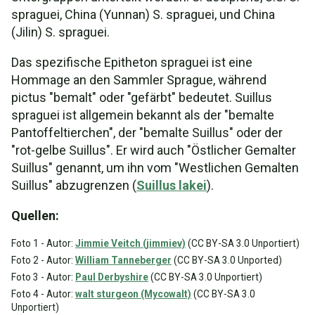
spraguei, China (Yunnan) S. spraguei, und China
(Jilin) S. spraguei.
Das spezifische Epitheton spraguei ist eine
Hommage an den Sammler Sprague, während
pictus "bemalt" oder "gefärbt" bedeutet. Suillus
spraguei ist allgemein bekannt als der "bemalte
Pantoffeltierchen", der "bemalte Suillus" oder der
"rot-gelbe Suillus". Er wird auch "Östlicher Gemalter
Suillus" genannt, um ihn vom "Westlichen Gemalten
Suillus" abzugrenzen (
Suillus lakei
).
Quellen:
Foto 1 - Autor:
Jimmie Veitch (jimmiev)
(CC BY-SA 3.0 Unportiert)
Foto 2 - Autor:
William Tanneberger
(CC BY-SA 3.0 Unported)
Foto 3 - Autor:
Paul Derbyshire
(CC BY-SA 3.0 Unportiert)
Foto 4 - Autor:
walt sturgeon (Mycowalt)
(CC BY-SA 3.0
Unportiert)