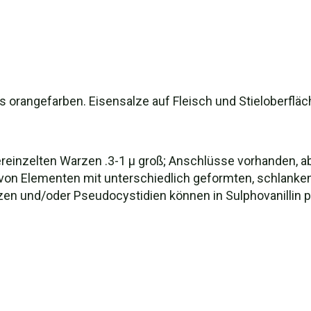
s orangefarben. Eisensalze auf Fleisch und Stieloberfläc
ereinzelten Warzen .3-1 µ groß; Anschlüsse vorhanden, abe
 von Elementen mit unterschiedlich geformten, schlanken 
zen und/oder Pseudocystidien können in Sulphovanillin pos