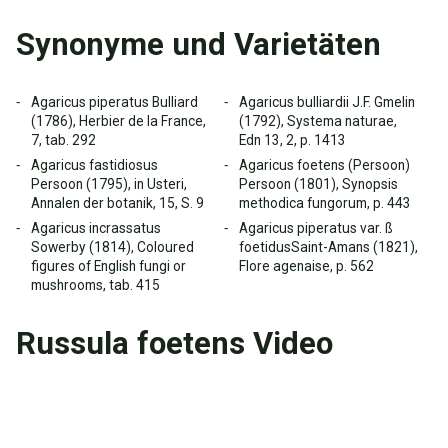
Synonyme und Varietäten
Agaricus piperatus Bulliard
Agaricus bulliardii J.F. Gmelin
(1786), Herbier de la France,
(1792), Systema naturae,
7, tab. 292
Edn 13, 2, p. 1413
Agaricus fastidiosus
Agaricus foetens (Persoon)
Persoon (1795), in Usteri,
Persoon (1801), Synopsis
Annalen der botanik, 15, S. 9
methodica fungorum, p. 443
Agaricus incrassatus
Agaricus piperatus var. ß
Sowerby (1814), Coloured
foetidusSaint-Amans (1821),
figures of English fungi or
Flore agenaise, p. 562
mushrooms, tab. 415
Russula foetens Video