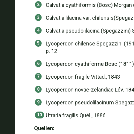
Calvatia cyathiformis (Bosc) Morgan (1
Calvatia lilacina var. chilensis(Spega
Calvatia pseudolilacina (Spegazzini) 
Lycoperdon chilense Spegazzini (1910),
p. 12
Lycoperdon cyathiforme Bosc (1811), 
Lycoperdon fragile Vittad., 1843
Lycoperdon novae-zelandiae Lév. 18
Lycoperdon pseudolilacinum Spegazzini
Utraria fragilis Quél., 1886
Quellen: