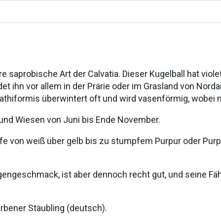
re saprobische Art der Calvatia. Dieser Kugelball hat viol
et ihn vor allem in der Prärie oder im Grasland von Nord
cyathiformis überwintert oft und wird vasenförmig, wobe
und Wiesen von Juni bis Ende November.
e von weiß über gelb bis zu stumpfem Purpur oder Purpurb
Eigengeschmack, ist aber dennoch recht gut, und seine F
farbener Stäubling (deutsch).