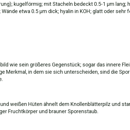
ung); kugelförmig; mit Stacheln bedeckt 0.5-1 µm lang; hy
t; Wände etwa 0.5 µm dick; hyalin in KOH; glatt oder seh
bild wie sein größeres Gegenstück; sogar das innere Fle
Merkmal, in dem sie sich unterscheiden, sind die Sporen
e.
n und weißen Hüten ähnelt dem Knollenblätterpilz und sta
iger Fruchtkörper und brauner Sporenstaub.