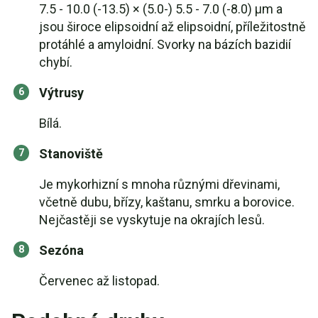
7.5 - 10.0 (-13.5) × (5.0-) 5.5 - 7.0 (-8.0) µm a
jsou široce elipsoidní až elipsoidní, příležitostně
protáhlé a amyloidní. Svorky na bázích bazidií
chybí.
Výtrusy
Bílá.
Stanoviště
Je mykorhizní s mnoha různými dřevinami,
včetně dubu, břízy, kaštanu, smrku a borovice.
Nejčastěji se vyskytuje na okrajích lesů.
Sezóna
Červenec až listopad.