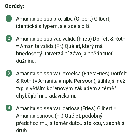
Odrůdy:
Amanita spissa pro. alba (Gilbert) Gilbert,
identická s typem, ale zcela bílá.
Amanita spissa var. valida (Fries) Dörfelt & Roth
= Amanita valida (Fr.) Quélet, který má
hnědošedý univerzální závoj a hnědnoucí
dužninu.
Amanita spissa var. excelsa (Fries:Fries) Dörfelt
& Roth (= Amanita ampla Persoon), štíhlejší než
typ, s větším kořenovým základem a téměř
chybějícími bradavičkami.
Amanita spissa var. cariosa (Fries) Gilbert =
Amanita cariosa (Fr.) Quélet, podobný
předchozímu, s téměř dutou stélkou, vzácnější
druh.