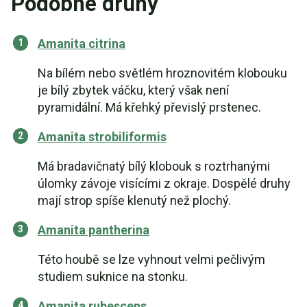
Podobné druhy
Amanita citrina
Na bílém nebo světlém hroznovitém klobouku
je bílý zbytek váčku, který však není
pyramidální. Má křehký převislý prstenec.
Amanita strobiliformis
Má bradavičnatý bílý klobouk s roztrhanými
úlomky závoje visícími z okraje. Dospělé druhy
mají strop spíše klenutý než plochý.
Amanita pantherina
Této houbě se lze vyhnout velmi pečlivým
studiem suknice na stonku.
Amanita rubescens