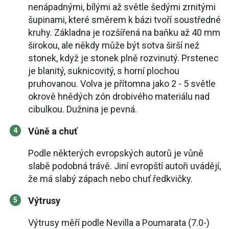
nenápadnými, bílými až světle šedými zrnitými
šupinami, které směrem k bázi tvoří soustředné
kruhy. Základna je rozšířená na baňku až 40 mm
širokou, ale někdy může být sotva širší než
stonek, když je stonek plně rozvinutý. Prstenec
je blanitý, suknicovitý, s horní plochou
pruhovanou. Volva je přítomna jako 2 - 5 světle
okrově hnědých zón drobivého materiálu nad
cibulkou. Dužnina je pevná.
Vůně a chuť
Podle některých evropských autorů je vůně
slabě podobná trávě. Jiní evropští autoři uvádějí,
že má slabý zápach nebo chuť ředkvičky.
Výtrusy
Výtrusy měří podle Nevilla a Poumarata (7.0-)