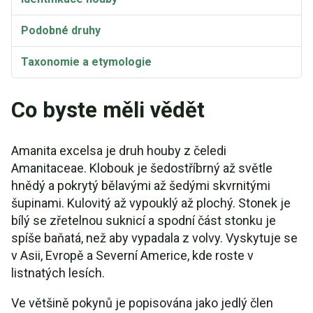
Podobné druhy
Taxonomie a etymologie
Synonyma
Co byste měli vědět
Amanita excelsa je druh houby z čeledi
Amanitaceae. Klobouk je šedostříbrný až světle
hnědý a pokrytý bělavými až šedými skvrnitými
šupinami. Kulovitý až vypouklý až plochý. Stonek je
bílý se zřetelnou suknicí a spodní část stonku je
spíše baňatá, než aby vypadala z volvy. Vyskytuje se
v Asii, Evropě a Severní Americe, kde roste v
listnatých lesích.
Ve většině pokynů je popisována jako jedlý člen