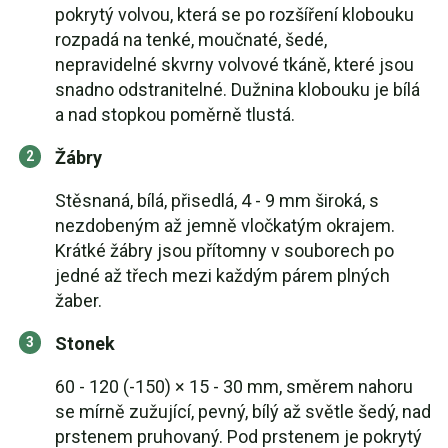
pokrytý volvou, která se po rozšíření klobouku
rozpadá na tenké, moučnaté, šedé,
nepravidelné skvrny volvové tkáně, které jsou
snadno odstranitelné. Dužnina klobouku je bílá
a nad stopkou poměrně tlustá.
Žábry
Stěsnaná, bílá, přisedlá, 4 - 9 mm široká, s
nezdobeným až jemně vločkatým okrajem.
Krátké žábry jsou přítomny v souborech po
jedné až třech mezi každým párem plných
žaber.
Stonek
60 - 120 (-150) × 15 - 30 mm, směrem nahoru
se mírně zužující, pevný, bílý až světle šedý, nad
prstenem pruhovaný. Pod prstenem je pokrytý