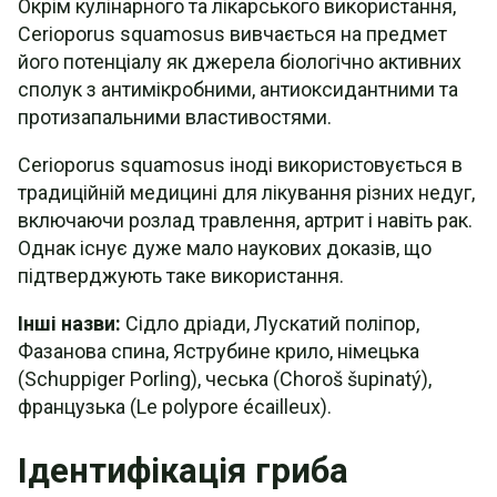
Окрім кулінарного та лікарського використання,
Cerioporus squamosus вивчається на предмет
його потенціалу як джерела біологічно активних
сполук з антимікробними, антиоксидантними та
протизапальними властивостями.
Cerioporus squamosus іноді використовується в
традиційній медицині для лікування різних недуг,
включаючи розлад травлення, артрит і навіть рак.
Однак існує дуже мало наукових доказів, що
підтверджують таке використання.
Інші назви:
Сідло дріади, Лускатий поліпор,
Фазанова спина, Яструбине крило, німецька
(Schuppiger Porling), чеська (Choroš šupinatý),
французька (Le polypore écailleux).
Ідентифікація гриба