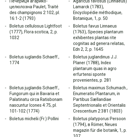
Печериця агарико-
Agaricus favosus (Linnaeus)
целюлозна Paulet, Traité
Lamarck (1783),
des champignons 2:102, pl.
Encyclopédie méthodique,
16:1-2 (1793)
Botanique, 1, p. 50
Boletus cellulosus Lightfoot
Boletus favus Linnaeus
(1777), Flora scotica, 2, p.
(1763), Species plantarum
1032
exhibentes plantas rite
cognitas ad genera relatas,
Edn 2, 2, p. 1645
Boletus iuglandis Schaeff.,
Boletus juglandinus J.J.
1774
Planer (1788), Index
plantarum quas in agro
erfurtensi sponte
provenientes, p. 281
Boletus juglandis Schaeff.,
Boletus maximus Schumach.,
Fungorum qui in Bavaria et
Enumeratio Plantarum, in
Palatinatu circa Ratisbonam
Partibus Sællandiae
nascuntur Icones 4:75, pl.
Septentrionalis et Orientalis
101-102 (1774)
Crescentium 2:381 (1803)
Boletus michelii (Fr.) Pollini
Boletus platyporus Persoon
(1794), в Römer, Neues
magazin für die botanik, 1, p.
107