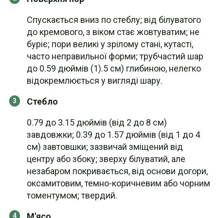
Спускається вниз по стеблу; від білуватого
до кремового, з віком стає жовтуватим; не
буріє; пори великі у зрілому стані, кутасті,
часто неправильної форми; трубчастий шар
до 0.59 дюймів (1).5 см) глибиною, нелегко
відокремлюється у вигляді шару.
Стебло
0.79 до 3.15 дюймів (від 2 до 8 см)
завдовжки; 0.39 до 1.57 дюймів (від 1 до 4
см) завтовшки; зазвичай зміщений від
центру або збоку; зверху білуватий, але
незабаром покривається, від основи догори,
оксамитовим, темно-коричневим або чорним
томентумом; твердий.
М'ясо