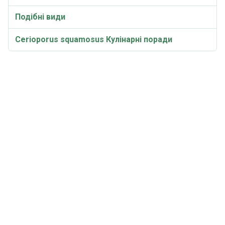
Подібні види
Cerioporus squamosus Кулінарні поради
Етимологія
Синоніми
Cerioporus squamosus Відео