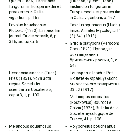
Quélet (1886), Enchiridion
(Hudson) Quélet (1886),
fungorum in Europa media et
Enchiridion fungorum in
praesertim in Gallia
Europa media et praesertim
vigentium, p. 167
in Gallia vigentium, p. 167
Favolus boucheanus
Favolus squamosus (Huds.)
Klotzsch (1833), Linnaea, Ein
Еймс, Annales Mycologici 11
journal für die botanik, 8, p.
(3):241 (1913)
316, вкладка. 5
Grifola platypora (Persoon)
Gray (1821), Природне
розташування
британських рослин, 1, с.
643
Hexagonia sinensis (Fries)
Leucoporus lepidus Pat.,
Fries (1851), Nova acta
Бюлетень Французького
regiae Societatis
мікологічного товариства
scientiarum Upsaliensis,
33:52 (1917)
серія 3, 1, p. 100
Melanopus coronatus
(Rostkovius) Bourdot &
Galzin (1925), Bulletin de la
Société mycologique de
France, 41, p. 108
Melanopus squamosus
Polyporellus boucheanus