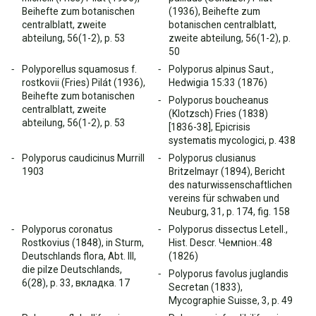
Beihefte zum botanischen
(1936), Beihefte zum
centralblatt, zweite
botanischen centralblatt,
abteilung, 56(1-2), p. 53
zweite abteilung, 56(1-2), p.
50
Polyporellus squamosus f.
Polyporus alpinus Saut.,
rostkovii (Fries) Pilát (1936),
Hedwigia 15:33 (1876)
Beihefte zum botanischen
Polyporus boucheanus
centralblatt, zweite
(Klotzsch) Fries (1838)
abteilung, 56(1-2), p. 53
[1836-38], Epicrisis
systematis mycologici, p. 438
Polyporus caudicinus Murrill
Polyporus clusianus
1903
Britzelmayr (1894), Bericht
des naturwissenschaftlichen
vereins für schwaben und
Neuburg, 31, p. 174, fig. 158
Polyporus coronatus
Polyporus dissectus Letell.,
Rostkovius (1848), in Sturm,
Hist. Descr. Чемпіон.:48
Deutschlands flora, Abt. III,
(1826)
die pilze Deutschlands,
Polyporus favolus juglandis
6(28), p. 33, вкладка. 17
Secretan (1833),
Mycographie Suisse, 3, p. 49