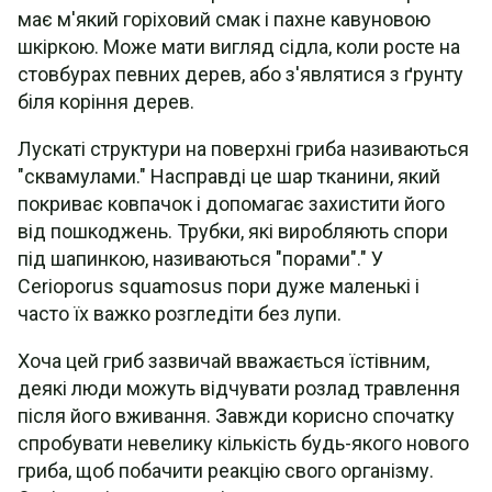
має м'який горіховий смак і пахне кавуновою
шкіркою. Може мати вигляд сідла, коли росте на
стовбурах певних дерев, або з'являтися з ґрунту
біля коріння дерев.
Лускаті структури на поверхні гриба називаються
"сквамулами." Насправді це шар тканини, який
покриває ковпачок і допомагає захистити його
від пошкоджень. Трубки, які виробляють спори
під шапинкою, називаються "порами"." У
Cerioporus squamosus пори дуже маленькі і
часто їх важко розгледіти без лупи.
Хоча цей гриб зазвичай вважається їстівним,
деякі люди можуть відчувати розлад травлення
після його вживання. Завжди корисно спочатку
спробувати невелику кількість будь-якого нового
гриба, щоб побачити реакцію свого організму.