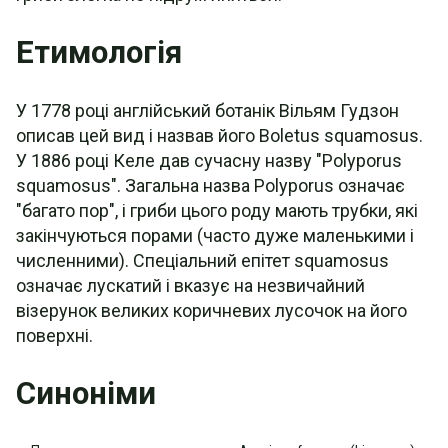
Етимологія
У 1778 році англійський ботанік Вільям Гудзон
описав цей вид і назвав його Boletus squamosus.
У 1886 році Келе дав сучасну назву "Polyporus
squamosus". Загальна назва Polyporus означає
"багато пор", і гриби цього роду мають трубки, які
закінчуються порами (часто дуже маленькими і
численними). Спеціальний епітет squamosus
означає лускатий і вказує на незвичайний
візерунок великих коричневих лусочок на його
поверхні.
Синоніми