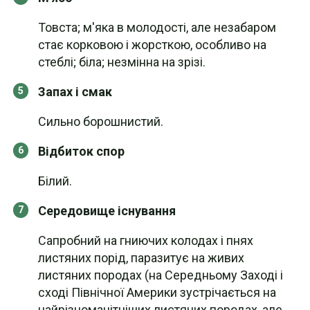
Товста; м'яка в молодості, але незабаром
стає корковою і жорсткою, особливо на
стеблі; біла; незмінна на зрізі.
Запах і смак
Сильно борошнистий.
Відбиток спор
Білий.
Середовище існування
Сапробний на гниючих колодах і пнях
листяних порід, паразитує на живих
листяних породах (на Середньому Заході і
сході Північної Америки зустрічається на
найрізноманітніших листяних породах, але