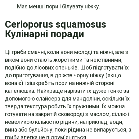
Має менші пори і білувату ніжку.
Cerioporus squamosus
Кулінарні поради
Ці гриби смачні, коли вони молоді та ніжні, але з
віком вони стають жорсткими та неїстівними,
подібно до лісових опеньків. Щоб підготувати їх
до приготування, відріжте чорну ніжку (якщо
вона є) і зішкребіть пори на нижній стороні
капелюшка. Найкраще нарізати їх дуже тонко за
допомогою слайсера для мандоліни, оскільки їх
тверда текстура робить їх пружними. Їх можна
готувати на закритій сковороді з маслом, сіллю і
невеликою кількістю рідини, наприклад, води,
вина або бульйону, поки рідина не випарується, а
гриби злегка не підрум'яняться.