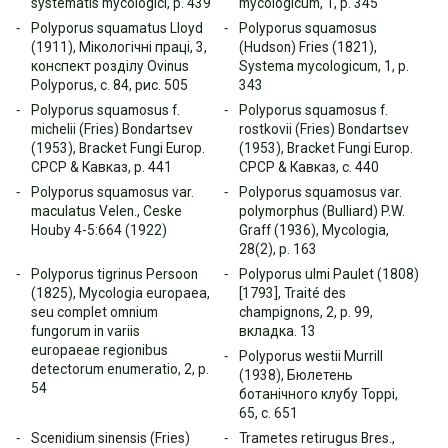
systematis mycologici, p. 439
mycologicum, 1, p. 345
Polyporus squamatus Lloyd
Polyporus squamosus
(1911), Мікологічні праці, 3,
(Hudson) Fries (1821),
конспект розділу Ovinus
Systema mycologicum, 1, p.
Polyporus, с. 84, рис. 505
343
Polyporus squamosus f.
Polyporus squamosus f.
michelii (Fries) Bondartsev
rostkovii (Fries) Bondartsev
(1953), Bracket Fungi Europ.
(1953), Bracket Fungi Europ.
СРСР & Кавказ, p. 441
СРСР & Кавказ, с. 440
Polyporus squamosus var.
Polyporus squamosus var.
maculatus Velen., Ceske
polymorphus (Bulliard) P.W.
Houby 4-5:664 (1922)
Graff (1936), Mycologia,
28(2), p. 163
Polyporus tigrinus Persoon
Polyporus ulmi Paulet (1808)
(1825), Mycologia europaea,
[1793], Traité des
seu complet omnium
champignons, 2, p. 99,
fungorum in variis
вкладка. 13
europaeae regionibus
Polyporus westii Murrill
detectorum enumeratio, 2, p.
(1938), Бюлетень
54
ботанічного клубу Торрі,
65, с. 651
Scenidium sinensis (Fries)
Trametes retirugus Bres.,