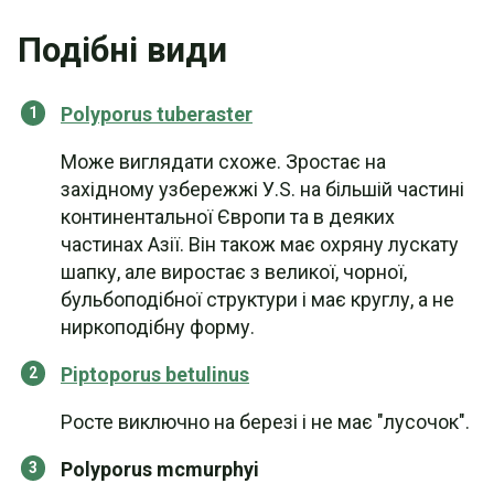
Подібні види
Polyporus tuberaster
Може виглядати схоже. Зростає на
західному узбережжі У.S. на більшій частині
континентальної Європи та в деяких
частинах Азії. Він також має охряну лускату
шапку, але виростає з великої, чорної,
бульбоподібної структури і має круглу, а не
ниркоподібну форму.
Piptoporus betulinus
Росте виключно на березі і не має "лусочок".
Polyporus mcmurphyi