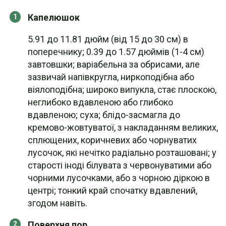
Капелюшок
5.91 до 11.81 дюйм (від 15 до 30 см) в
поперечнику; 0.39 до 1.57 дюймів (1-4 см)
завтовшки; варіабельна за обрисами, але
зазвичай напівкругла, ниркоподібна або
віялоподібна; широко випукла, стає плоскою,
неглибоко вдавленою або глибоко
вдавленою; суха; блідо-засмагла до
кремово-жовтуватої, з накладанням великих,
сплющених, коричневих або чорнуватих
лусочок, які нечітко радіально розташовані; у
старості іноді білувата з червонуватими або
чорними лусочками, або з чорною діркою в
центрі; тонкий край спочатку вдавлений,
згодом навіть.
Поверхня пор