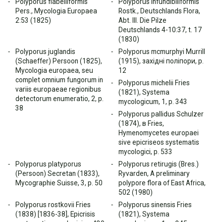
Polyporus flabelliformis
Polyporus infundibiliformis
Pers., Mycologia Europaea
Rostk., Deutschlands Flora,
2:53 (1825)
Abt. III. Die Pilze
Deutschlands 4-10:37, t. 17
(1830)
Polyporus juglandis
Polyporus mcmurphyi Murrill
(Schaeffer) Persoon (1825),
(1915), західні поліпори, p.
Mycologia europaea, seu
12
complet omnium fungorum in
Polyporus michelii Fries
variis europaeae regionibus
(1821), Systema
detectorum enumeratio, 2, p.
mycologicum, 1, p. 343
38
Polyporus pallidus Schulzer
(1874), в Fries,
Hymenomycetes europaei
sive epicriseos systematis
mycologici, p. 533
Polyporus platyporus
Polyporus retirugis (Bres.)
(Persoon) Secretan (1833),
Ryvarden, A preliminary
Mycographie Suisse, 3, p. 50
polypore flora of East Africa,
502 (1980)
Polyporus rostkovii Fries
Polyporus sinensis Fries
(1838) [1836-38], Epicrisis
(1821), Systema