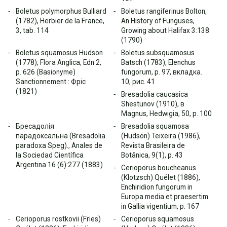
Boletus polymorphus Bulliard
Boletus rangiferinus Bolton,
(1782), Herbier de la France,
An History of Funguses,
3, tab. 114
Growing about Halifax 3:138
(1790)
Boletus squamosus Hudson
Boletus subsquamosus
(1778), Flora Anglica, Edn 2,
Batsch (1783), Elenchus
p. 626 (Basionyme)
fungorum, p. 97, вкладка.
Sanctionnement : Фріс
10, рис. 41
(1821)
Bresadolia caucasica
Shestunov (1910), в
Magnus, Hedwigia, 50, p. 100
Бресадолія
Bresadolia squamosa
парадоксальна (Bresadolia
(Hudson) Teixeira (1986),
paradoxa Speg)., Anales de
Revista Brasileira de
la Sociedad Científica
Botânica, 9(1), p. 43
Argentina 16 (6):277 (1883)
Cerioporus boucheanus
(Klotzsch) Quélet (1886),
Enchiridion fungorum in
Europa media et praesertim
in Gallia vigentium, p. 167
Cerioporus rostkovii (Fries)
Cerioporus squamosus