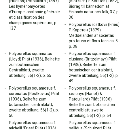
(Hudson) Patouillard (1887),
(Klotzsch) P. Karsten (1882),
Les hyménomycètes
Bidrag till kännedom af
d'Europe, anatomie générale
Finlands natur och folk, 37, p.
et classification des
30
champignons supérieurs, p.
Polyporellus rostkovii (Fries)
137
P. Карстен (1879),
Meddelanden af societas
pro fauna et flora fennica, 5,
p. 38
Polyporellus squamatus
Polyporellus squamosus f.
(Lloyd) Pilát (1936), Beihefte
clusiana (Britzelmayr) Pilát
zum botanischen
(1936), Beihefte zum
Centralblatt, zweite
botanischen centralblatt,
abteilung, 56(1-2), p. 55
zweite abteilung, 56(1-2), p.
49
Polyporellus squamosus f.
Polyporellus squamosus f.
coronatus (Rostkovius) Pilát
хелопус (Hariot) &
(1936), Beihefte zum
Patouillard) Pilát (1936),
botanischen centralblatt,
Beihefte zum botanischen
zweite abteilung, 56(1-2), p.
centralblatt, zweite
50
abteilung, 56(1-2), p. 54
Polyporellus squamosus f.
Polyporellus squamosus f.
michelii (Fries) Pilát (1936),
pallidus (Schulzer) Pilát