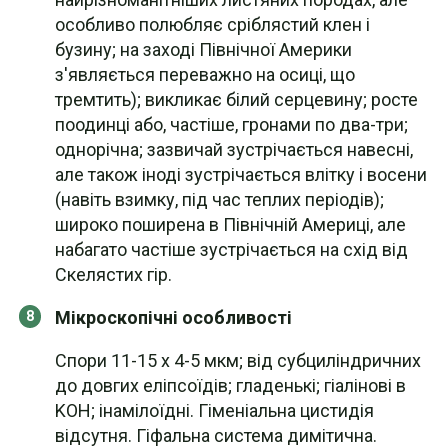
особливо полюбляє сріблястий клен і
бузину; на заході Північної Америки
з'являється переважно на осиці, що
тремтить); викликає білий серцевину; росте
поодинці або, частіше, гронами по два-три;
однорічна; зазвичай зустрічається навесні,
але також іноді зустрічається влітку і восени
(навіть взимку, під час теплих періодів);
широко поширена в Північній Америці, але
набагато частіше зустрічається на схід від
Скелястих гір.
Мікроскопічні особливості
Спори 11-15 х 4-5 мкм; від субциліндричних
до довгих еліпсоїдів; гладенькі; гіалінові в
KOH; інамілоїдні. Гіменіальна цистидія
відсутня. Гіфальна система димітична.