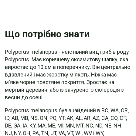
Що потрібно знати
Polyporus melanopus - неїстівний вид грибів роду
Polyporus. Має коричневу оксамитову шапку, яка
виростає до 10 см в поперечнику. Він центрально
вдавлений і має жорстку м'якоть. Ніжка має
м'яке чорне повстяне покриття. Зростає на
мертвій деревині або із зануреного склероція з
весни до осені.
Polyporus melanopus був знайдений в BC, WA, OR,
ID, AB, MB, NS, ON, PQ, YT, AK, AL, AR, AZ, CA, CO, CT,
DE, GA, IA, KY, MA, ME, MI, MN, MT, NC, ND, NE, NH,
NJ, NY, OH, PA, TN, UT, VA, VT, WI, WV і WY,