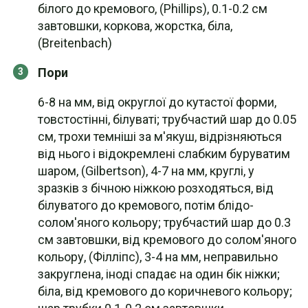
білого до кремового, (Phillips), 0.1-0.2 см
завтовшки, коркова, жорстка, біла,
(Breitenbach)
Пори
6-8 на мм, від округлої до кутастої форми,
товстостінні, білуваті; трубчастий шар до 0.05
см, трохи темніші за м'якуш, відрізняються
від нього і відокремлені слабким буруватим
шаром, (Gilbertson), 4-7 на мм, круглі, у
зразків з бічною ніжкою розходяться, від
білуватого до кремового, потім блідо-
солом'яного кольору; трубчастий шар до 0.3
см завтовшки, від кремового до солом'яного
кольору, (Філліпс), 3-4 на мм, неправильно
закруглена, іноді спадає на один бік ніжки;
біла, від кремового до коричневого кольору;