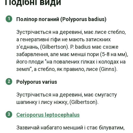
Подібні види
Поліпор поганий (Polyporus badius)
Зустрічається на деревині, має лисе стебло,
а генеративні гіфи не мають затискних
з'єднань, (Gilbertson). P. badius має схоже
забарвлення, але має менші пори (5-8 на мм),
його плоди "на повалених гілках і колодах на
землі", а стебло, як правило, лисе (Ginns).
Polyporus varius
Зустрічається на деревині, має смугасту
шапинку і лису ніжку, (Gilbertson).
Cerioporus leptocephalus
Зазвичай набагато менший і стає білуватим,