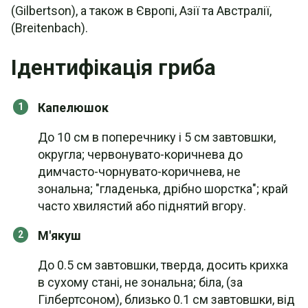
(Gilbertson), а також в Європі, Азії та Австралії,
(Breitenbach).
Ідентифікація гриба
Капелюшок
До 10 см в поперечнику і 5 см завтовшки,
округла; червонувато-коричнева до
димчасто-чорнувато-коричнева, не
зональна; "гладенька, дрібно шорстка"; край
часто хвилястий або піднятий вгору.
М'якуш
До 0.5 см завтовшки, тверда, досить крихка
в сухому стані, не зональна; біла, (за
Гілбертсоном), близько 0.1 см завтовшки, від