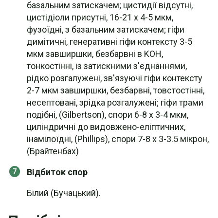
базальним затискачем; цистидії відсутні,
цистідіоли присутні, 16-21 х 4-5 мкм,
фузоїдні, з базальним затискачем; гіфи
димітичні, генеративні гіфи контексту 3-5
мкм завширшки, безбарвні в KOH,
тонкостінні, із затискними з'єднаннями,
рідко розгалужені, зв'язуючі гіфи контексту
2-7 мкм завширшки, безбарвні, товстостінні,
несептовані, зрідка розгалужені; гіфи трами
подібні, (Gilbertson), спори 6-8 х 3-4 мкм,
циліндричні до видовжено-еліптичних,
інамілоїдні, (Phillips), спори 7-8 х 3-3.5 мікрон,
(Брайтенбах)
Відбиток спор
Білий (Бучацький).