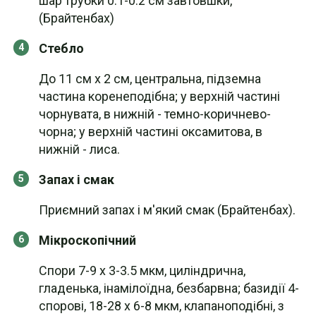
шар трубки 0.1-0.2 см завтовшки,
(Брайтенбах)
Стебло
До 11 см х 2 см, центральна, підземна
частина коренеподібна; у верхній частині
чорнувата, в нижній - темно-коричнево-
чорна; у верхній частині оксамитова, в
нижній - лиса.
Запах і смак
Приємний запах і м'який смак (Брайтенбах).
Мікроскопічний
Спори 7-9 х 3-3.5 мкм, циліндрична,
гладенька, інамілоїдна, безбарвна; базидії 4-
спорові, 18-28 х 6-8 мкм, клапаноподібні, з