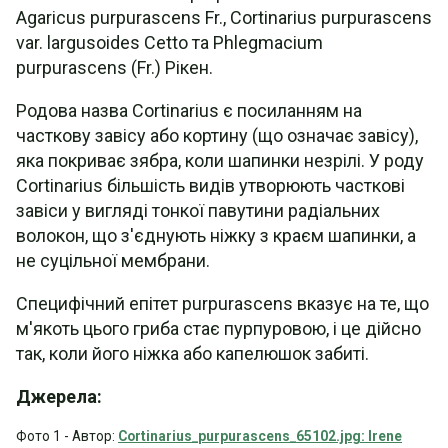
Agaricus purpurascens Fr., Cortinarius purpurascens
var. largusoides Cetto та Phlegmacium
purpurascens (Fr.) Рікен.
Родова назва Cortinarius є посиланням на
часткову завісу або кортину (що означає завісу),
яка покриває зябра, коли шапинки незрілі. У роду
Cortinarius більшість видів утворюють часткові
завіси у вигляді тонкої павутини радіальних
волокон, що з'єднують ніжку з краєм шапинки, а
не суцільної мембрани.
Специфічний епітет purpurascens вказує на те, що
м'якоть цього гриба стає пурпуровою, і це дійсно
так, коли його ніжка або капелюшок забиті.
Джерела:
Фото 1 - Автор:
Cortinarius_purpurascens_65102.jpg: Irene