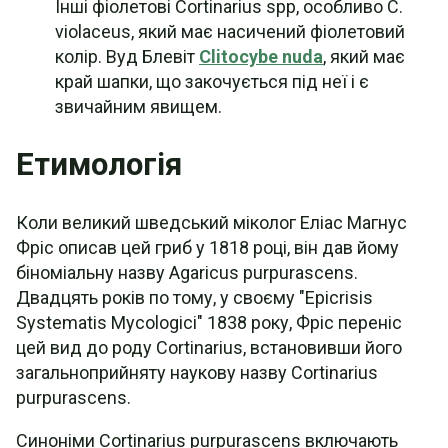
Інші фіолетові Cortinarius spp, особливо C.
violaceus, який має насичений фіолетовий
колір. Вуд Блевіт
Clitocybe nuda
, який має
край шапки, що закочується під неї і є
звичайним явищем.
Етимологія
Коли великий шведський міколог Еліас Магнус
Фріс описав цей гриб у 1818 році, він дав йому
біноміальну назву Agaricus purpurascens.
Двадцять років по тому, у своєму "Epicrisis
Systematis Mycologici" 1838 року, Фріс переніс
цей вид до роду Cortinarius, встановивши його
загальноприйняту наукову назву Cortinarius
purpurascens.
Синоніми Cortinarius purpurascens включають