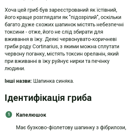
Хоча цей гриб був зареєстрований як їстівний,
його краще розглядати як "підозрілий", оскільки
багато дуже схожих шапинок містять небезпечні
токсини - отже, його не слід збирати для
вживання в їжу. Деякі червонувато-коричневі
гриби роду Cortinarius, з якими можна сплутати
червону поганку, містять токсин ореланін, який
при вживанні в їжу руйнує нирки та печінку
людини.
Інші назви:
Шапинка синяка.
Ідентифікація гриба
Капелюшок
Має бузково-фіолетову шапинку з фібрилози,