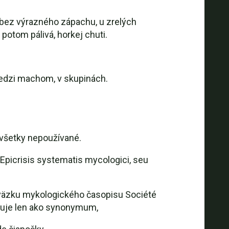
a bez výrazného zápachu, u zrelých
potom pálivá, horkej chuti.
medzi machom, v skupinách.
všetky nepoužívané.
Epicrisis systematis mycologici, seu
 zväzku mykologického časopisu Société
ptuje len ako synonymum,