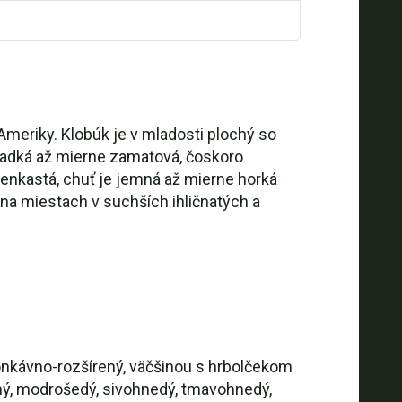
meriky. Klobúk je v mladosti plochý so
ladká až mierne zamatová, čoskoro
venkastá, chuť je jemná až mierne horká
e na miestach v suchších ihličnatých a
konkávno-rozšírený, väčšinou s hrbolčekom
uchý, modrošedý, sivohnedý, tmavohnedý,