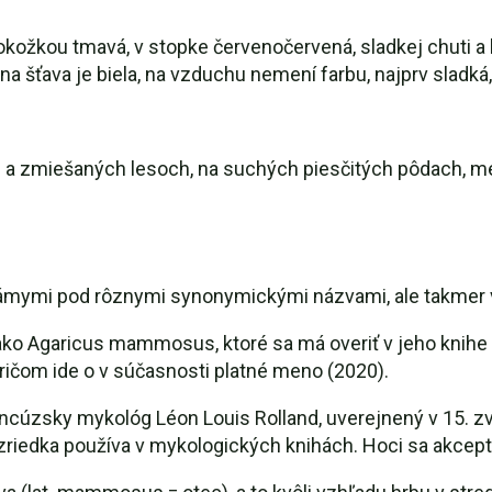
 pokožkou tmavá, v stopke červenočervená, sladkej chuti 
 šťava je biela, na vzduchu nemení farbu, najprv sladká, 
ých a zmiešaných lesoch, na suchých piesčitých pôdach, 
ámymi pod rôznymi synonymickými názvami, ale takmer 
ako Agaricus mammosus, ktoré sa má overiť v jeho knihe 
čom ide o v súčasnosti platné meno (2020).
rancúzsky mykológ Léon Louis Rolland, uverejnený v 15.
zriedka používa v mykologických knihách. Hoci sa akce