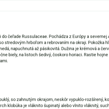
 do čeľade Russulaceae. Pochádza z Európy a severnej A
 so stredovým hrboľom a rebrovaním na okraji. Pokožka h
hnedá, napuchnutá až pásikovitá. Dužina je krémová a čer
ečne biely, na listoch šedivý, čoskoro horiaci. Rastie hojn
ami.
vypuklý, so zahnutým okrajom, neskôr vypuklo-rozšírený, 
ch klobúka je vláknito šupinatý alebo vlnito vláknitý, s