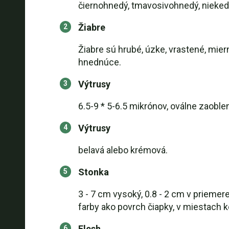
čiernohnedý, tmavosivohnedý, nieked
Žiabre
Žiabre sú hrubé, úzke, vrastené, mier
hnednúce.
Výtrusy
6.5-9 * 5-6.5 mikrónov, oválne zaoblen
Výtrusy
belavá alebo krémová.
Stonka
3 - 7 cm vysoký, 0.8 - 2 cm v priemere
farby ako povrch čiapky, v miestach
Flesh