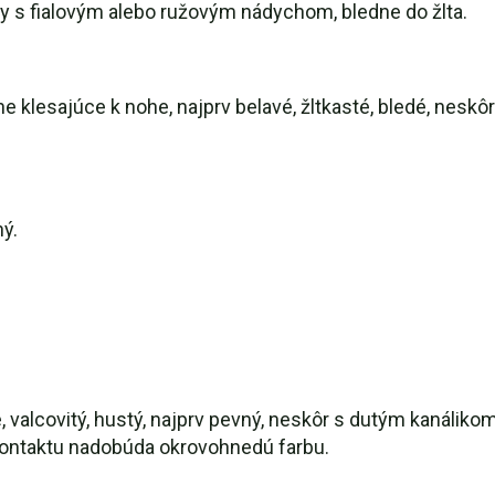
y s fialovým alebo ružovým nádychom, bledne do žlta.
ne klesajúce k nohe, najprv belavé, žltkasté, bledé, nesk
ý.
, valcovitý, hustý, najprv pevný, neskôr s dutým kanálikom
 kontaktu nadobúda okrovohnedú farbu.