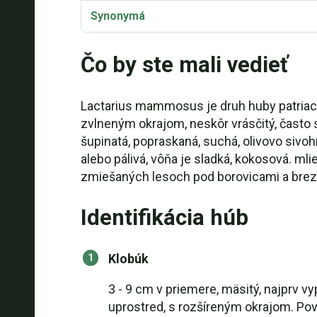
Synonymá
Čo by ste mali vedieť
Lactarius mammosus je druh huby patriaci
zvlneným okrajom, neskôr vrásčitý, často
šupinatá, popraskaná, suchá, olivovo sivo
alebo pálivá, vôňa je sladká, kokosová. mli
zmiešaných lesoch pod borovicami a brez
Identifikácia húb
Klobúk
3 - 9 cm v priemere, mäsitý, najprv 
uprostred, s rozšíreným okrajom. Povr