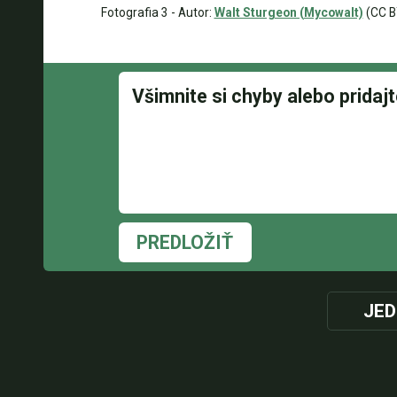
Fotografia 3 - Autor:
Walt Sturgeon (Mycowalt)
(CC B
PREDLOŽIŤ
JED