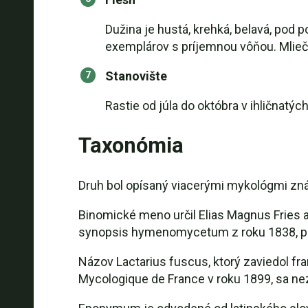
Dužina je hustá, krehká, belavá, pod
exemplárov s príjemnou vôňou. Mliečna
Stanovište
Rastie od júla do októbra v ihličnat
Taxonómia
Druh bol opísaný viacerými mykológmi zn
Binomické meno určil Elias Magnus Fries 
synopsis hymenomycetum z roku 1838, pri
Názov Lactarius fuscus, ktorý zaviedol f
Mycologique de France v roku 1899, sa ne