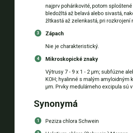
najprv pohárikovité, potom sploštené 
bledožltá až belavá alebo sivastá, na
žltkastá až zelenkastá, pri rozkrojen
Zápach
Nie je charakteristický.
Mikroskopické znaky
Výtrusy 7 - 9 x 1 - 2 µm; subfúzne ale
KOH; hyalinné s malým amyloidným ko
µm. Prvky medulárneho excipula sú v
Synonymá
Peziza chlora Schwein