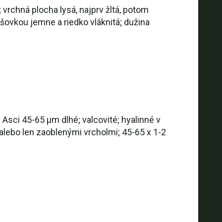
vrchná plocha lysá, najprv žltá, potom
ošovkou jemne a riedko vláknitá; dužina
 Asci 45-65 µm dlhé; valcovité; hyalinné v
lebo len zaoblenými vrcholmi; 45-65 x 1-2