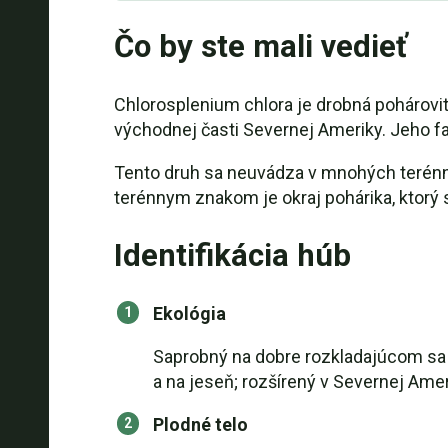
Čo by ste mali vedieť
Chlorosplenium chlora je drobná pohárovitá
východnej časti Severnej Ameriky. Jeho far
Tento druh sa neuvádza v mnohých terénny
terénnym znakom je okraj pohárika, ktorý s
Identifikácia húb
Ekológia
Saprobný na dobre rozkladajúcom sa d
a na jeseň; rozšírený v Severnej Ame
Plodné telo