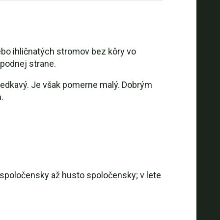
ebo ihličnatých stromov bez kôry vo
spodnej strane.
riedkavý. Je však pomerne malý. Dobrým
.
 spoločensky až husto spoločensky; v lete