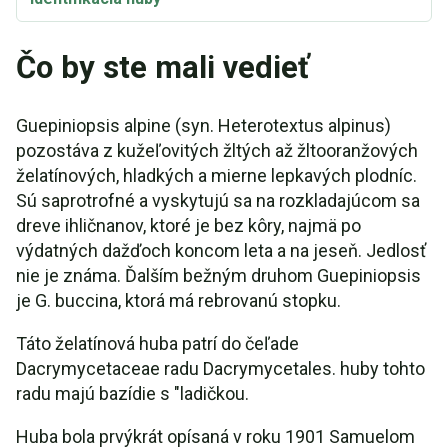
Čo by ste mali vedieť
Guepiniopsis alpine (syn. Heterotextus alpinus)
pozostáva z kužeľovitých žltých až žltooranžových
želatínových, hladkých a mierne lepkavých plodníc.
Sú saprotrofné a vyskytujú sa na rozkladajúcom sa
dreve ihličnanov, ktoré je bez kôry, najmä po
výdatných dažďoch koncom leta a na jeseň. Jedlosť
nie je známa. Ďalším bežným druhom Guepiniopsis
je G. buccina, ktorá má rebrovanú stopku.
Táto želatínová huba patrí do čeľade
Dacrymycetaceae radu Dacrymycetales. huby tohto
radu majú bazídie s "ladičkou.
Huba bola prvýkrát opísaná v roku 1901 Samuelom