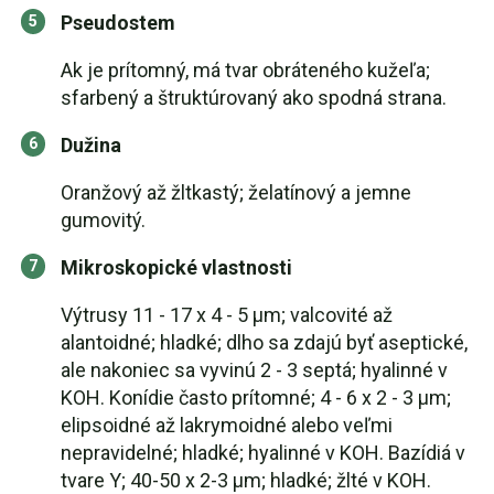
Pseudostem
Ak je prítomný, má tvar obráteného kužeľa;
sfarbený a štruktúrovaný ako spodná strana.
Dužina
Oranžový až žltkastý; želatínový a jemne
gumovitý.
Mikroskopické vlastnosti
Výtrusy 11 - 17 x 4 - 5 µm; valcovité až
alantoidné; hladké; dlho sa zdajú byť aseptické,
ale nakoniec sa vyvinú 2 - 3 septá; hyalinné v
KOH. Konídie často prítomné; 4 - 6 x 2 - 3 µm;
elipsoidné až lakrymoidné alebo veľmi
nepravidelné; hladké; hyalinné v KOH. Bazídiá v
tvare Y; 40-50 x 2-3 µm; hladké; žlté v KOH.