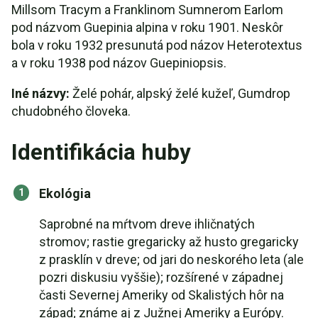
Millsom Tracym a Franklinom Sumnerom Earlom
pod názvom Guepinia alpina v roku 1901. Neskôr
bola v roku 1932 presunutá pod názov Heterotextus
a v roku 1938 pod názov Guepiniopsis.
Iné názvy:
Želé pohár, alpský želé kužeľ, Gumdrop
chudobného človeka.
Identifikácia huby
Ekológia
Saprobné na mŕtvom dreve ihličnatých
stromov; rastie gregaricky až husto gregaricky
z prasklín v dreve; od jari do neskorého leta (ale
pozri diskusiu vyššie); rozšírené v západnej
časti Severnej Ameriky od Skalistých hôr na
západ; známe aj z Južnej Ameriky a Európy.