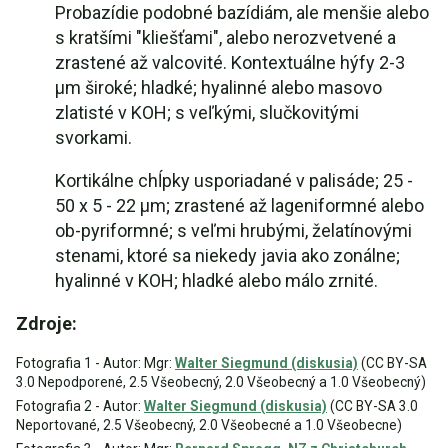
Probazídie podobné bazídiám, ale menšie alebo
s kratšími "kliešťami", alebo nerozvetvené a
zrastené až valcovité. Kontextuálne hýfy 2-3
µm široké; hladké; hyalinné alebo masovo
zlatisté v KOH; s veľkými, slučkovitými
svorkami.
Kortikálne chĺpky usporiadané v palisáde; 25 -
50 x 5 - 22 µm; zrastené až lageniformné alebo
ob-pyriformné; s veľmi hrubými, želatínovými
stenami, ktoré sa niekedy javia ako zonálne;
hyalinné v KOH; hladké alebo málo zrnité.
Zdroje:
Fotografia 1 - Autor: Mgr:
Walter Siegmund (diskusia)
(CC BY-SA
3.0 Nepodporené, 2.5 Všeobecný, 2.0 Všeobecný a 1.0 Všeobecný)
Fotografia 2 - Autor:
Walter Siegmund (diskusia)
(CC BY-SA 3.0
Neportované, 2.5 Všeobecný, 2.0 Všeobecné a 1.0 Všeobecne)