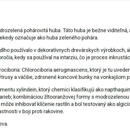
ozelená pohárovitá huba. Táto huba je bežne viditeľná, a
iekedy označuje ako huba zeleného pohára.
lho používalo v dekoratívnych drevárskych výrobkoch, ak
očia, kedy sa používal na intarziu, čo je proces inkrustác
iboria: Chlorociboria aeruginascens, ktorý je tu uveden
 výtrusy a väčšie, zdrsnené koncové bunky na vonkajšom 
entu xylindein, ktorý chemici klasifikujú ako napthaqui
farieb; kombináciou žltooranžovej formy s modrozelenou
môže inhibovať klíčenie rastlín a bol testovaný ako algic
stnosti v boji proti rakovine.
eva.