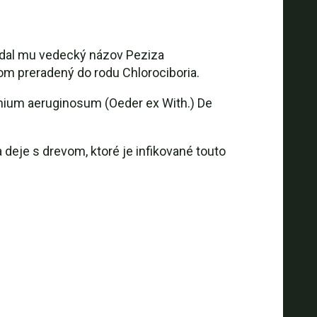
a dal mu vedecký názov Peziza
om preradený do rodu Chlorociboria.
enium aeruginosum (Oeder ex With.) De
deje s drevom, ktoré je infikované touto