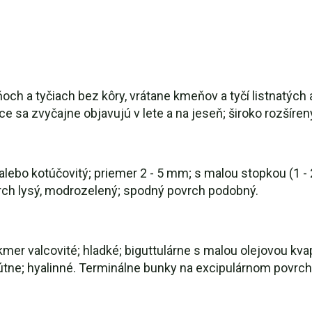
 a tyčiach bez kôry, vrátane kmeňov a tyčí listnatých aj
ice sa zvyčajne objavujú v lete a na jeseň; široko rozšíre
alebo kotúčovitý; priemer 2 - 5 mm; s malou stopkou (1 -
rch lysý, modrozelený; spodný povrch podobný.
takmer valcovité; hladké; biguttulárne s malou olejovou k
kútne; hyalinné. Terminálne bunky na excipulárnom povrch