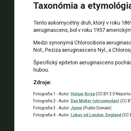
Taxonómia a etymológi
Tento askomycétny druh, ktorý v roku 186
aeruginascens, bol v roku 1957 americkými
Medzi synonymá Chlorociboria aeruginasce
Not., Peziza aeruginascens Nyl., a Chloros
Špecifický epiteton aeruginascens pochádz
hubou.
Zdroje:
Fotografia 1 - Autor:
Holger Krisp
(CC BY 3.0 Neporto
Fotografia 2 - Autor:
Dan Molter (shroomydan)
(CC B
Fotografia 3 - Autor:
Jymm
(Public Domain)
Fotografia 4 - Autor:
Lukas od London, England
(CC B