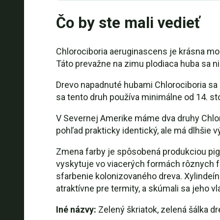
Čo by ste mali vedieť
Chlorociboria aeruginascens je krásna modr
Táto prevažne na zimu plodiaca huba sa n
Drevo napadnuté hubami Chlorociboria sa d
sa tento druh používa minimálne od 14. stor
V Severnej Amerike máme dva druhy Chloroc
pohľad prakticky identický, ale má dlhšie
Zmena farby je spôsobená produkciou pigm
vyskytuje vo viacerých formách rôznych 
sfarbenie kolonizovaného dreva. Xylindeín 
atraktívne pre termity, a skúmali sa jeho vla
Iné názvy:
Zelený škriatok, zelená šálka dr