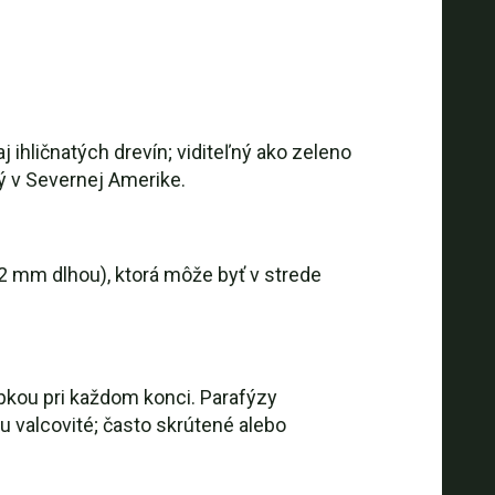
 ihličnatých drevín; viditeľný ako zeleno
ný v Severnej Amerike.
 2 mm dlhou), ktorá môže byť v strede
vapkou pri každom konci. Parafýzy
u valcovité; často skrútené alebo