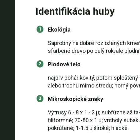
Identifikácia huby
Ekológia
Saprobný na dobre rozložených kmeňoch
sfarbené drevo po celý rok, ale plodn
Plodové telo
najprv pohárikovitý, potom sploštený 
alebo trochu mimo stredu; horný pov
Mikroskopické znaky
Výtrusy 6 - 8 x 1 - 2 µ; subfúzne až 
filiformné; 70-80 x 1 µ; vrcholy suba
pokrútené; 1-1.5 µ široké; hladké.