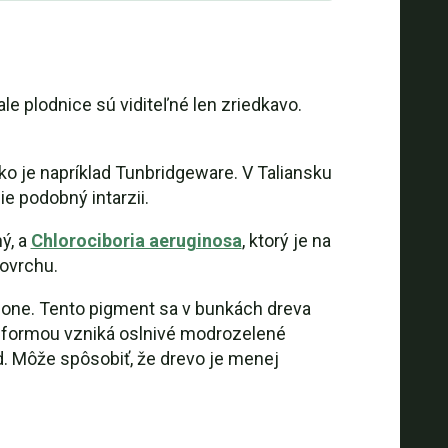
le plodnice sú viditeľné len zriedkavo.
o je napríklad Tunbridgeware. V Taliansku
ie podobný intarzii.
ý, a
Chlorociboria aeruginosa
, ktorý je na
povrchu.
none. Tento pigment sa v bunkách dreva
 formou vzniká oslnivé modrozelené
íd. Môže spôsobiť, že drevo je menej