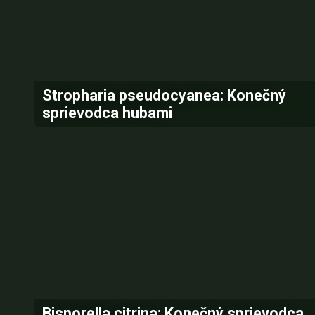
Stropharia pseudocyanea: Konečný
sprievodca hubami
Bisporella citrina: Konečný sprievodca