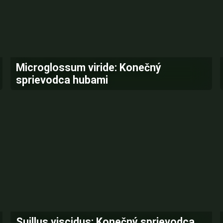
Microglossum viride: Konečný
sprievodca hubami
Suillus viscidus: Konečný sprievodca