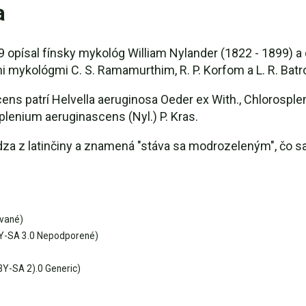
a
9 opísal fínsky mykológ William Nylander (1822 - 1899) 
 mykológmi C. S. Ramamurthim, R. P. Korfom a L. R. Batr
ns patrí Helvella aeruginosa Oeder ex With., Chlorospl
plenium aeruginascens (Nyl.) P. Kras.
a z latinčiny a znamená "stáva sa modrozeleným", čo sa 
vané)
Y-SA 3.0 Nepodporené)
Y-SA 2).0 Generic)