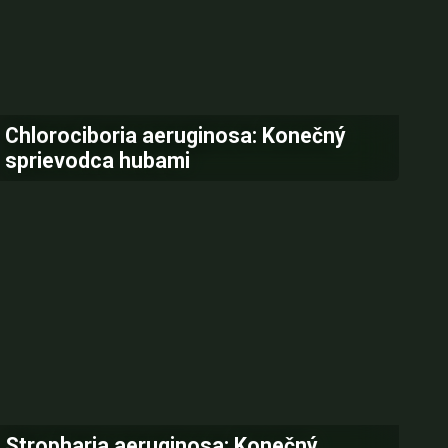
Chlorociboria aeruginosa: Konečný
sprievodca hubami
Stropharia aeruginosa: Konečný