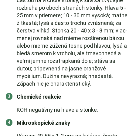
časťou na vrchole stonky, ktorá sa zvyčajne
rozbieha po oboch stranách stonky. Hlava 5 -
25 mm v priemere; 10 - 30 mm vysoká; matne
žltkastá; lysá a často trochu zvrásnená; za
čerstva vlhká. Stonka 20 - 40 x 3 - 8 mm; viac-
menej rovnaká nad mierne rozšírenou bázou
alebo mierne zúžená tesne pod hlavou; lysá a
bledá smerom k vrcholu, ale tmavohnedá a
veľmi jemne rozstrapkaná dole; stáva sa
dutou; pripevnená na jasne oranžové
mycélium. Dužina nevýrazná; hnedastá.
Zápach nie je charakteristický.
Chemické reakcie
KOH negatívny na hlave a stonke.
Mikroskopické znaky
Výtrusy 40-55 x 1-2 µm; acikulárne; často