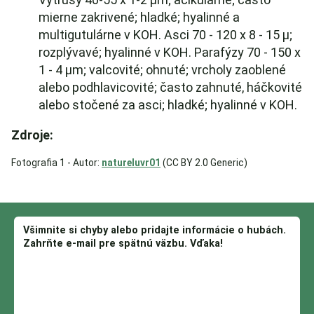
mierne zakrivené; hladké; hyalinné a
multigutulárne v KOH. Asci 70 - 120 x 8 - 15 µ;
rozplývavé; hyalinné v KOH. Parafýzy 70 - 150 x
1 - 4 µm; valcovité; ohnuté; vrcholy zaoblené
alebo podhlavicovité; často zahnuté, háčkovité
alebo stočené za asci; hladké; hyalinné v KOH.
Zdroje:
Fotografia 1 - Autor:
natureluvr01
(CC BY 2.0 Generic)