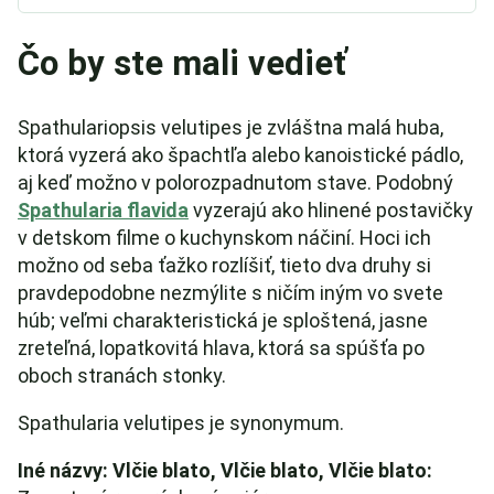
Čo by ste mali vedieť
Spathulariopsis velutipes je zvláštna malá huba,
ktorá vyzerá ako špachtľa alebo kanoistické pádlo,
aj keď možno v polorozpadnutom stave. Podobný
Spathularia flavida
vyzerajú ako hlinené postavičky
v detskom filme o kuchynskom náčiní. Hoci ich
možno od seba ťažko rozlíšiť, tieto dva druhy si
pravdepodobne nezmýlite s ničím iným vo svete
húb; veľmi charakteristická je sploštená, jasne
zreteľná, lopatkovitá hlava, ktorá sa spúšťa po
oboch stranách stonky.
Spathularia velutipes je synonymum.
Iné názvy: Vlčie blato, Vlčie blato, Vlčie blato: