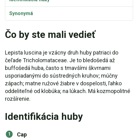
Synonymá
Čo by ste mali vedieť
Lepista luscina je vzácny druh huby patriaci do
čeľade Tricholomataceae. Je to bledošedá až
buffošedá huba, často s tmavšími škvrnami
usporiadanými do sústredných kruhov; múčny
zápach; matne ružové žiabre v dospelosti, ľahko
oddeliteľné od klobúka; na lúkach. Má kozmopolitné
rozšírenie.
Identifikácia huby
Cap