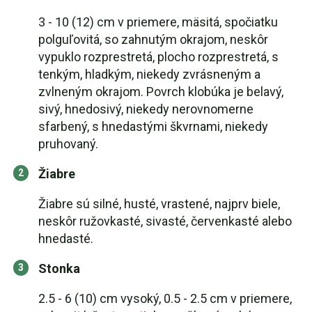
3 - 10 (12) cm v priemere, mäsitá, spočiatku
polguľovitá, so zahnutým okrajom, neskôr
vypuklo rozprestretá, plocho rozprestretá, s
tenkým, hladkým, niekedy zvrásneným a
zvlneným okrajom. Povrch klobúka je belavý,
sivý, hnedosivý, niekedy nerovnomerne
sfarbený, s hnedastými škvrnami, niekedy
pruhovaný.
Žiabre
Žiabre sú silné, husté, vrastené, najprv biele,
neskôr ružovkasté, sivasté, červenkasté alebo
hnedasté.
Stonka
2.5 - 6 (10) cm vysoký, 0.5 - 2.5 cm v priemere,