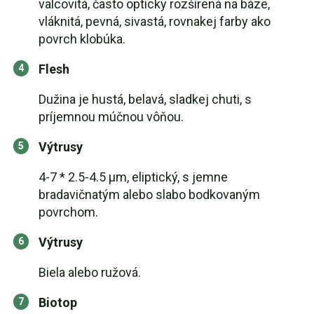
valcovitá, často opticky rozšírená na báze,
vláknitá, pevná, sivastá, rovnakej farby ako
povrch klobúka.
Flesh
Dužina je hustá, belavá, sladkej chuti, s
príjemnou múčnou vôňou.
Výtrusy
4-7 * 2.5-4.5 μm, eliptický, s jemne
bradavičnatým alebo slabo bodkovaným
povrchom.
Výtrusy
Biela alebo ružová.
Biotop